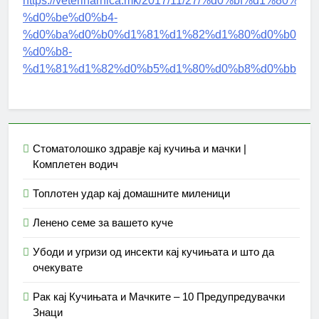
https://veterinarnica.mk/2017/11/27/%d0%bf%d1
%d0%be%d0%b4-
%d0%ba%d0%b0%d1%81%d1%82%d1%80%d0%b0%d1
%d0%b8-
%d1%81%d1%82%d0%b5%d1%80%d0%b8%d0%bb%d0
Стоматолошко здравје кај кучиња и мачки |
Комплетен водич
Топлотен удар кај домашните миленици
Ленено семе за вашето куче
Убоди и угризи од инсекти кај кучињата и што да
очекувате
Рак кај Кучињата и Мачките – 10 Предупредувачки
Знаци