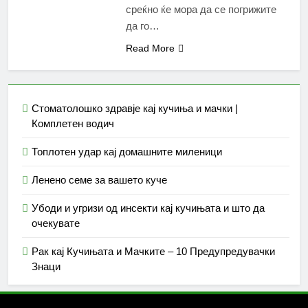
среќно ќе мора да се погрижите
да го…
Read More
Стоматолошко здравје кај кучиња и мачки |
Комплетен водич
Топлотен удар кај домашните миленици
Ленено семе за вашето куче
Убоди и угризи од инсекти кај кучињата и што да
очекувате
Рак кај Кучињата и Мачките – 10 Предупредувачки
Знаци