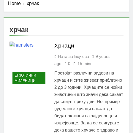
Home
хрчак
хрчак
Хрчаци
Наташа Бојчева
9 years
ago
0
15 mins
Постојат различни видови на
ЕГЗОТИЧНИ
хрчаци и сите живеат приближно
МИЛЕНИЦИ
2 до 3 години. Хрчаците се ноќни
животинки што значи дека сакаат
да спијат преку ден. Но, пример
џуџестите хрчаци сакаат да
бидат активни на зајдисонце и
изгрејсонце. За да се осигурате
дека вашето хрчаче е здраво и