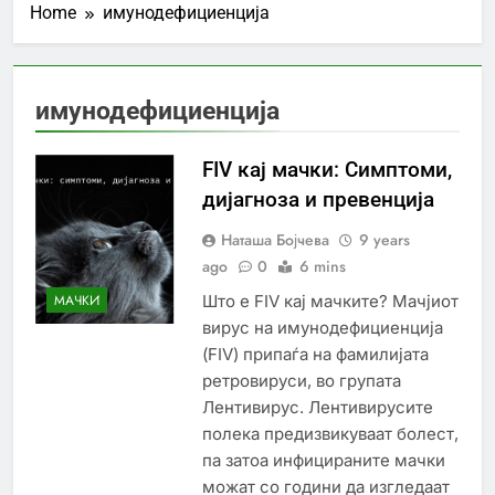
Home
имунодефициенција
имунодефициенција
FIV кај мачки: Симптоми,
дијагноза и превенција
Наташа Бојчева
9 years
ago
0
6 mins
Што е FIV кај мачките? Мачјиот
МАЧКИ
вирус на имунодефициенција
(FIV) припаѓа на фамилијата
ретровируси, во групата
Лентивирус. Лентивирусите
полека предизвикуваат болест,
па затоа инфицираните мачки
можат со години да изгледаат