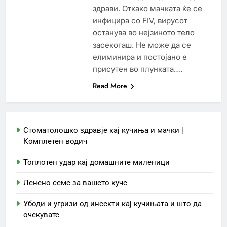
здрави. Откако мачката ќе се
инфицира со FIV, вирусот
останува во нејзиното тело
засекогаш. Не може да се
елиминира и постојано е
присутен во плунката….
Read More
Стоматолошко здравје кај кучиња и мачки |
Комплетен водич
Топлотен удар кај домашните миленици
Ленено семе за вашето куче
Убоди и угризи од инсекти кај кучињата и што да
очекувате