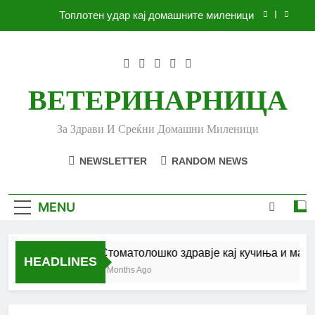
Skip
Топлотен удар кај домашните миленици
to
content
Ленено семе за вашето куче
Убоди и угризи од инсекти кај кучињата и што
да очекувате
ВЕТЕРИНАРНИЦА
Стоматолошко здравје кај кучиња и мачки |
Комплетен водич
За Здрави И Среќни Домашни Миленици
Топлотен удар кај домашните миленици
NEWSLETTER
RANDOM NEWS
Ленено семе за вашето куче
Убоди и угризи од инсекти кај кучињата и што
MENU
да очекувате
Стоматолошко здравје кај кучиња и мачк
HEADLINES
6 Months Ago