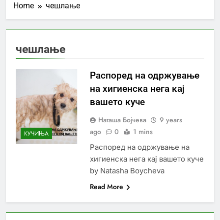
Home
чешлање
чешлање
Распоред на одржување
на хигиенска нега кај
вашето куче
Наташа Бојчева
9 years
ago
0
1 mins
КУЧИЊА
Распоред на одржување на
хигиенска нега кај вашето куче
by Natasha Boycheva
Read More