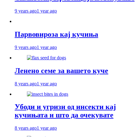
9 years ago
1 year ago
Парвовироза кај кучиња
9 years ago
1 year ago
Ленено семе за вашето куче
8 years ago
1 year ago
Убоди и угризи од инсекти кај
кучињата и што да очекувате
8 years ago
1 year ago