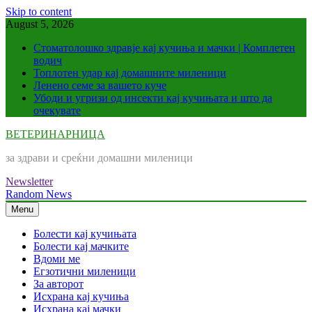
Skip to content
August 5, 2026
Стоматолошко здравје кај кучиња и мачки | Комплетен
водич
Топлотен удар кај домашните миленици
Ленено семе за вашето куче
Убоди и угризи од инсекти кај кучињата и што да
очекувате
ВЕТЕРИНАРНИЦА
за здрави и среќни домашни миленици
Newsletter
Random News
Menu
Болести кај кучињата
Болести кај мачките
Вдоми ме
Егзотични миленици
За авторот
Исхрана кај кучиња
Исхрана кај мачки