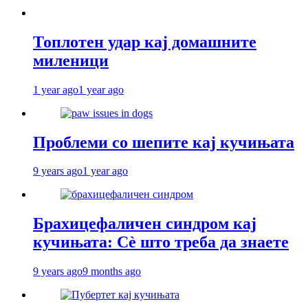
Топлотен удар кај домашните
миленици
1 year ago
1 year ago
Проблеми со шепите кај кучињата
9 years ago
1 year ago
Брахицефаличен синдром кај
кучињата: Сè што треба да знаете
9 years ago
9 months ago