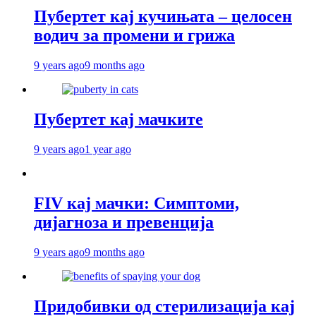
Пубертет кај кучињата – целосен
водич за промени и грижа
9 years ago
9 months ago
Пубертет кај мачките
9 years ago
1 year ago
FIV кај мачки: Симптоми,
дијагноза и превенција
9 years ago
9 months ago
Придобивки од стерилизација кај