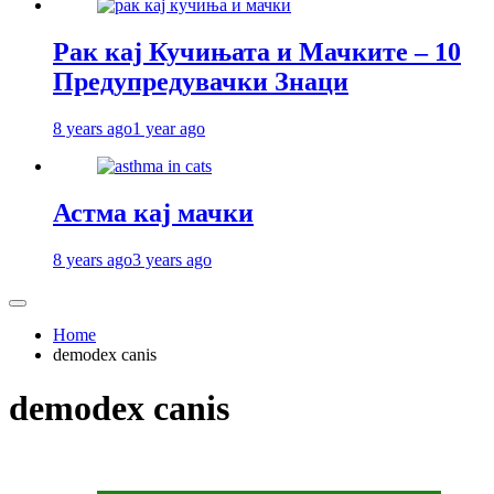
Рак кај Кучињата и Мачките – 10
Предупредувачки Знаци
8 years ago
1 year ago
Астма кај мачки
8 years ago
3 years ago
Home
demodex canis
demodex canis