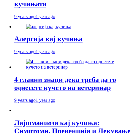
кучињата
9 years ago
1 year ago
Алергија кај кучиња
9 years ago
1 year ago
4 главни знаци дека треба да го
однесете кучето на ветеринар
9 years ago
1 year ago
Лајшманиоза кај кучиња:
Симптоми, Превенција и Лекување