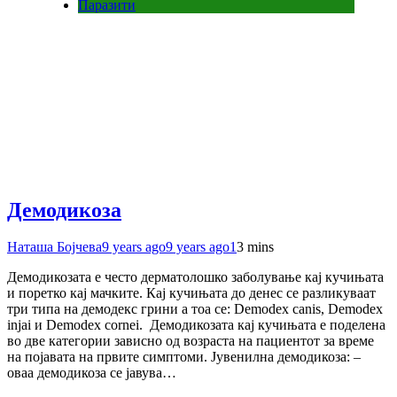
Паразити
Демодикоза
Наташа Бојчева
9 years ago
9 years ago
1
3 mins
Демодикозата е често дерматолошко заболување кај кучињата
и поретко кај мачките. Кај кучињата до денес се разликуваат
три типа на демодекс грини а тоа се: Demodex canis, Demodex
injai и Demodex cornei. Демодикозата кај кучињата е поделена
во две категории зависно од возраста на пациентот за време
на појавата на првите симптоми. Јувенилна демодикоза: –
оваа демодикоза се јавува…