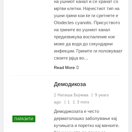
на ушниот канал и се хранат со
мртви клетки. Најчестиот тип на
ушни грини кои ќе ги сретнете е
Otodectes cyanotis. Присуството
на грините во ушниот канал
предизвикува воспаление кое
може да води до секундарни
инфекции. Грините ги положуваат
своите јајца во…
Read More
Демодикоза
Наташа Бојчева
9 years
ago
1
3 mins
Демодикозата е често
дерматолошко заболување кај
ПАРАЗИТИ
кучињата и поретко кај мачките.