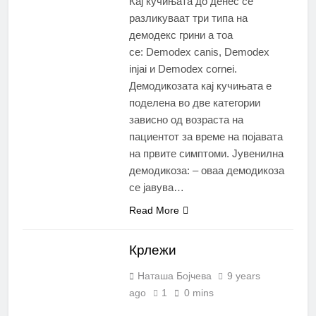
Кај кучињата до денес се
разликуваат три типа на
демодекс грини а тоа
се: Demodex canis, Demodex
injai и Demodex cornei.
Демодикозата кај кучињата е
поделена во две категории
зависно од возраста на
пациентот за време на појавата
на првите симптоми. Јувенилна
демодикоза: – оваа демодикоза
се јавува…
Read More
Крлежи
Наташа Бојчева
9 years
ago
1
0 mins