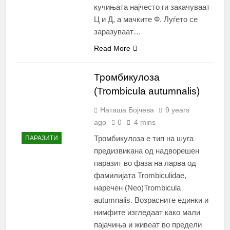
кучињата најчесто ги закачуваат
Ц и Д, а мачките Ф. Луѓето се
заразуваат…
Read More
Тромбикулоза
(Trombicula autumnalis)
Наташа Бојчева
9 years
ago
0
4 mins
Тромбикулоза е тип на шуга
ПАРАЗИТИ
предизвикана од надворешен
паразит во фаза на ларва од
фамилијата Trombiculidae,
наречен (Neo)Trombicula
autumnalis. Возрасните единки и
нимфите изгледаат како мали
пајачиња и живеат во предели