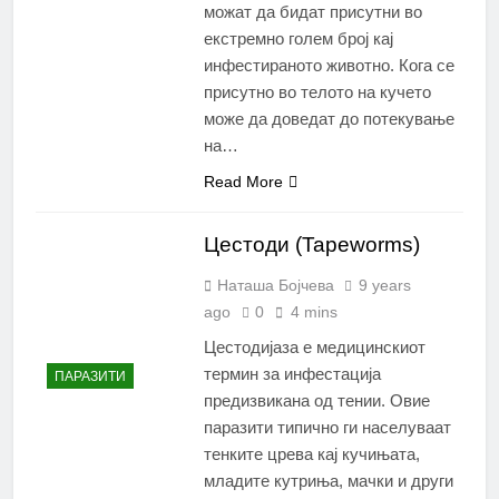
можат да бидат присутни во
екстремно голем број кај
инфестираното животно. Кога се
присутно во телото на кучето
може да доведат до потекување
на…
Read More
Цестоди (Tapeworms)
Наташа Бојчева
9 years
ago
0
4 mins
Цестодијаза е медицинскиот
термин за инфестација
ПАРАЗИТИ
предизвикана од тении. Овие
паразити типично ги населуваат
тенките црева кај кучињата,
младите кутриња, мачки и други