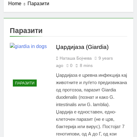
Home
Паразити
Паразити
Џардијаза (Giardia)
Наташа Бојчева
9 years
ago
0
8 mins
Џардијаза е цревна инфекција кај
животните и луѓето предизвикана
ПАРАЗИТИ
од протозоа, паразит Giardia
duodenalis (познат и како G.
intestinalis или G. lamblia).
Џардија е едноставен, едно-
клеточен паразит (не е црв,
бактерија или вирус). Постојат 7
генотипови, од А до Г, од кои