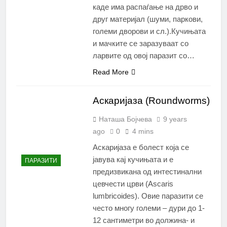
каде има распаѓање на дрво и
друг материјал (шуми, паркови,
големи дворови и сл.).Кучињата
и мачките се заразуваат со
ларвите од овој паразит со…
Read More
Аскаријаза (Roundworms)
Наташа Бојчева
9 years
ago
0
4 mins
Аскаријаза е болест која се
јавува кај кучињата и е
ПАРАЗИТИ
предизвикана од интестинални
цевчести црви (Ascaris
lumbricoides). Овие паразити се
често многу големи – дури до 1-
12 сантиметри во должина- и