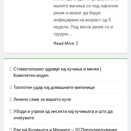
малите мачиња се под најголем
ризик и можат да бидат
инфицирани на возраст од 5
недели. Под висок ризик се и
трудни…
Read More
Стоматолошко здравје кај кучиња и мачки |
Комплетен водич
Топлотен удар кај домашните миленици
Ленено семе за вашето куче
Убоди и угризи од инсекти кај кучињата и што да
очекувате
Рак кај Кучињата и Мачките – 10 Предупредувачки