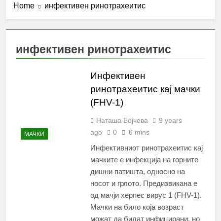
Home
инфективен ринотрахеитис
инфективен ринотрахеитис
Инфективен
ринотрахеитис кај мачки
(FHV-1)
Наташа Бојчева
9 years
ago
0
6 mins
МАЧКИ
Инфективниот ринотрахеитис кај
мачките е инфекција на горните
дишни патишта, односно на
носот и грлото. Предизвикана е
од мачји херпес вирус 1 (FHV-1).
Мачки на било која возраст
можат да бидат инфицирани, но