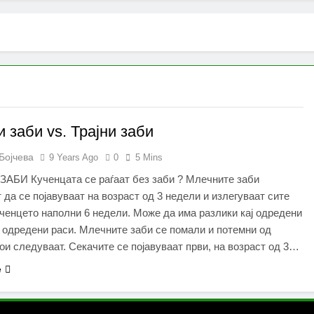
 заби vs. Трајни заби
Бојчева
9 Years Ago
0
5 Mins
АБИ Кученцата се раѓаат без заби ? Млечните заби
 да се појавуваат на возраст од 3 недели и излегуваат сите
ченцето наполни 6 недели. Може да има разлики кај одредени
 одредени раси. Млечните заби се помали и потемни од
кои следуваат. Секачите се појавуваат први, на возраст од 3…
e