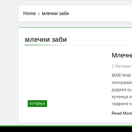
Home
млечни заби
млечни заби
Млечни
Наташа 
МЛЕЧНИ З
почнуваат
додека ку
кученца и
трајните 
КУЧИЊА
Read Mor