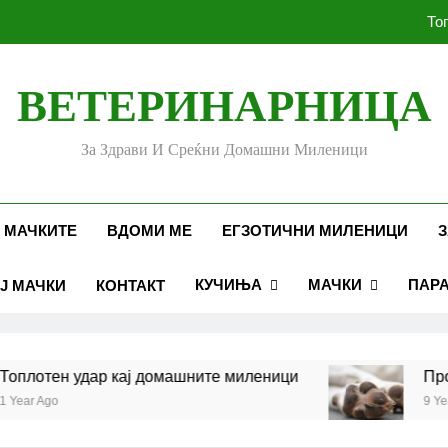
То
ВЕТЕРИНАРНИЦА
Убоди и угризи од инс
За Здрави И Среќни Домашни Миленици
Стоматолошко здравје к
То
 МАЧКИТЕ
ВДОМИ МЕ
ЕГЗОТИЧНИ МИЛЕНИЦИ
З
КУЧИЊА
МАЧКИ
ПАР
Ј МАЧКИ
КОНТАКТ
Убоди и угризи од инс
плотен удар кај домашните миленици
Пробл
ear Ago
9 Years