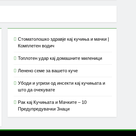
Стоматолошко здравје кај кучиња и мачки |
Комплетен водич
Топлотен удар кај домашните миленици
Ленено семе за вашето куче
Убоди и угризи од инсекти кај кучињата и
што да очекувате
Рак кај Кучињата и Мачките – 10
Предупредувачки Знаци