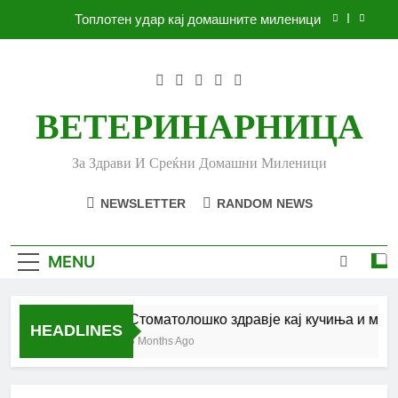
Skip
Топлотен удар кај домашните миленици
to
content
Ленено семе за вашето куче
Убоди и угризи од инсекти кај кучињата и што
да очекувате
ВЕТЕРИНАРНИЦА
Стоматолошко здравје кај кучиња и мачки |
Комплетен водич
За Здрави И Среќни Домашни Миленици
Топлотен удар кај домашните миленици
NEWSLETTER
RANDOM NEWS
Ленено семе за вашето куче
Убоди и угризи од инсекти кај кучињата и што
MENU
да очекувате
Стоматолошко здравје кај кучиња и мачк
HEADLINES
6 Months Ago