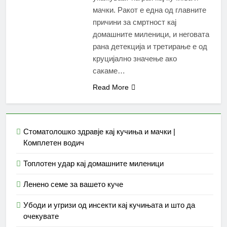
мачки. Ракот е една од главните
причини за смртност кај
домашните миленици, и неговата
рана детекција и третирање е од
круцијално значење ако
сакаме…
Read More
Стоматолошко здравје кај кучиња и мачки |
Комплетен водич
Топлотен удар кај домашните миленици
Ленено семе за вашето куче
Убоди и угризи од инсекти кај кучињата и што да
очекувате