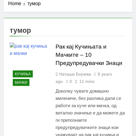
Home
тумор
тумор
Рак кај Кучињата и
Мачките – 10
Предупредувачки Знаци
Наташа Бојчева
8 years
КУЧИЊА
ago
0
11 mins
МАЧКИ
Доколку чувате домашно
милениче, без разлика дали се
работи за куче или мачка, од
витално значење е да можете да
ги препознаете
предупредувачките знаци кои
укажуваат на рак кај кучиња и