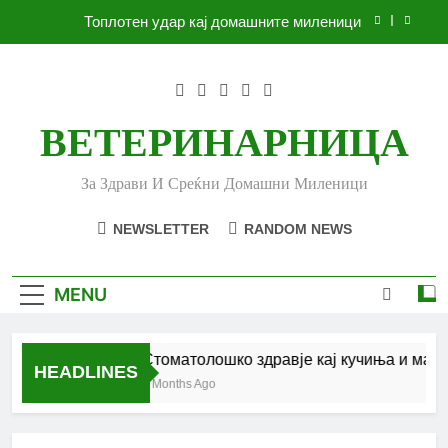
Skip
Топлотен удар кај домашните миленици
to
content
Ленено семе за вашето куче
Убоди и угризи од инсекти кај кучињата и што
да очекувате
ВЕТЕРИНАРНИЦА
Стоматолошко здравје кај кучиња и мачки |
Комплетен водич
За Здрави И Среќни Домашни Миленици
Топлотен удар кај домашните миленици
NEWSLETTER
RANDOM NEWS
Ленено семе за вашето куче
Убоди и угризи од инсекти кај кучињата и што
MENU
да очекувате
Стоматолошко здравје кај кучиња и мачк
HEADLINES
6 Months Ago