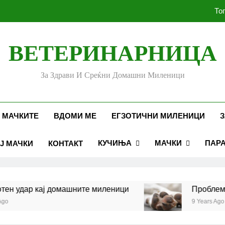
То
ВЕТЕРИНАРНИЦА
Убоди и угризи од инс
За Здрави И Среќни Домашни Миленици
Стоматолошко здравје к
То
 МАЧКИТЕ
ВДОМИ МЕ
ЕГЗОТИЧНИ МИЛЕНИЦИ
З
КУЧИЊА
МАЧКИ
ПАР
Ј МАЧКИ
КОНТАКТ
Убоди и угризи од инс
удар кај домашните миленици
Проблеми со 
9 Years Ago