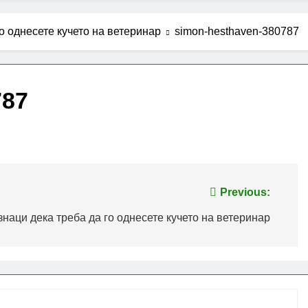
го однесете кучето на ветеринар
simon-hesthaven-380787
787
Previous:
знаци дека треба да го однесете кучето на ветеринар