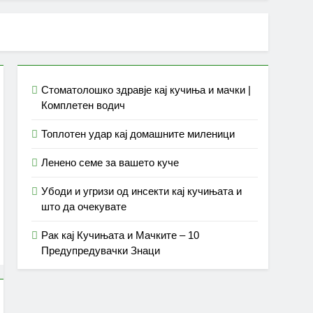
Стоматолошко здравје кај кучиња и мачки |
Комплетен водич
Топлотен удар кај домашните миленици
Ленено семе за вашето куче
Убоди и угризи од инсекти кај кучињата и
што да очекувате
Рак кај Кучињата и Мачките – 10
Предупредувачки Знаци