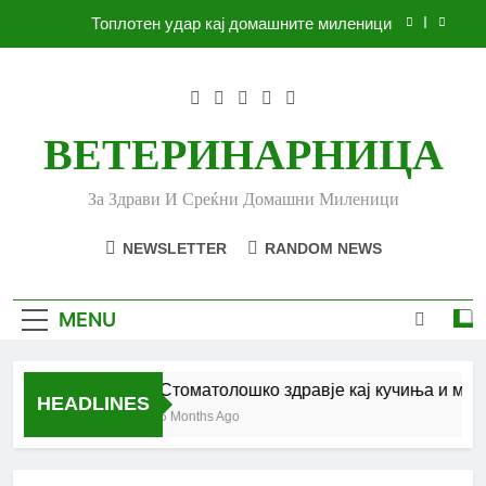
Skip
Топлотен удар кај домашните миленици
to
content
Ленено семе за вашето куче
Убоди и угризи од инсекти кај кучињата и што
да очекувате
ВЕТЕРИНАРНИЦА
Стоматолошко здравје кај кучиња и мачки |
Комплетен водич
За Здрави И Среќни Домашни Миленици
Топлотен удар кај домашните миленици
NEWSLETTER
RANDOM NEWS
Ленено семе за вашето куче
Убоди и угризи од инсекти кај кучињата и што
MENU
да очекувате
Стоматолошко здравје кај кучиња и мачк
HEADLINES
6 Months Ago