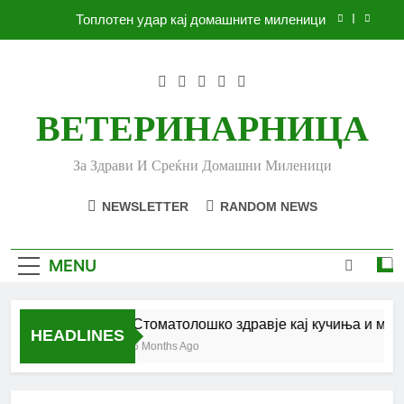
Skip
Топлотен удар кај домашните миленици
to
content
Ленено семе за вашето куче
Убоди и угризи од инсекти кај кучињата и што
да очекувате
ВЕТЕРИНАРНИЦА
Стоматолошко здравје кај кучиња и мачки |
Комплетен водич
За Здрави И Среќни Домашни Миленици
Топлотен удар кај домашните миленици
NEWSLETTER
RANDOM NEWS
Ленено семе за вашето куче
Убоди и угризи од инсекти кај кучињата и што
MENU
да очекувате
Стоматолошко здравје кај кучиња и мачк
HEADLINES
6 Months Ago