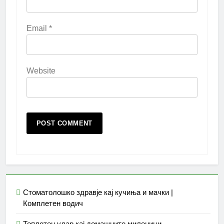
Email
*
Website
Стоматолошко здравје кај кучиња и мачки |
Комплетен водич
Топлотен удар кај домашните миленици