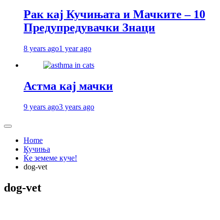
Рак кај Кучињата и Мачките – 10
Предупредувачки Знаци
8 years ago
1 year ago
Астма кај мачки
9 years ago
3 years ago
Home
Кучиња
Ќе земеме куче!
dog-vet
dog-vet