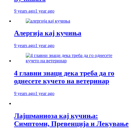
9 years ago
1 year ago
Алергија кај кучиња
9 years ago
1 year ago
4 главни знаци дека треба да го
однесете кучето на ветеринар
9 years ago
1 year ago
Лајшманиоза кај кучиња:
Симптоми, Превенција и Лекување