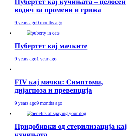
Пубертет кај кучињата – целосен
водич за промени и грижа
9 years ago
9 months ago
Пубертет кај мачките
9 years ago
1 year ago
FIV кај мачки: Симптоми,
дијагноза и превенција
9 years ago
9 months ago
Придобивки од стерилизација кај
кучињата