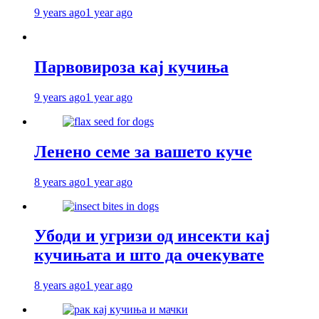
9 years ago
1 year ago
Парвовироза кај кучиња
9 years ago
1 year ago
Ленено семе за вашето куче
8 years ago
1 year ago
Убоди и угризи од инсекти кај
кучињата и што да очекувате
8 years ago
1 year ago