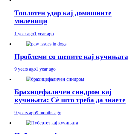
Топлотен удар кај домашните
миленици
1 year ago
1 year ago
Проблеми со шепите кај кучињата
9 years ago
1 year ago
Брахицефаличен синдром кај
кучињата: Сè што треба да знаете
9 years ago
9 months ago