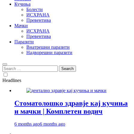
Кучиња
Болести
ИСХРАНА
Превентива
Мачки
ИСХРАНА
Превентива
Паразити
Внатрешни паразити
Надворешни паразити
Search
for:
Headlines
Стоматолошко здравје кај кучиња
и мачки | Комплетен водич
6 months ago
6 months ago