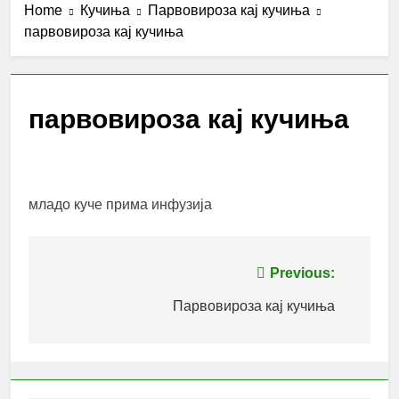
Home
Кучиња
Парвовироза кај кучиња
парвовироза кај кучиња
парвовироза кај кучиња
младо куче прима инфузија
Post
Previous:
navigation
Парвовироза кај кучиња