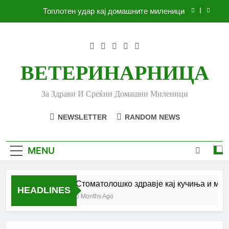
Skip
Топлотен удар кај домашните миленици
to
content
Ленено семе за вашето куче
Убоди и угризи од инсекти кај кучињата и што
да очекувате
ВЕТЕРИНАРНИЦА
Стоматолошко здравје кај кучиња и мачки |
Комплетен водич
За Здрави И Среќни Домашни Миленици
Топлотен удар кај домашните миленици
NEWSLETTER
RANDOM NEWS
Ленено семе за вашето куче
Убоди и угризи од инсекти кај кучињата и што
MENU
да очекувате
Стоматолошко здравје кај кучиња и мачк
HEADLINES
6 Months Ago