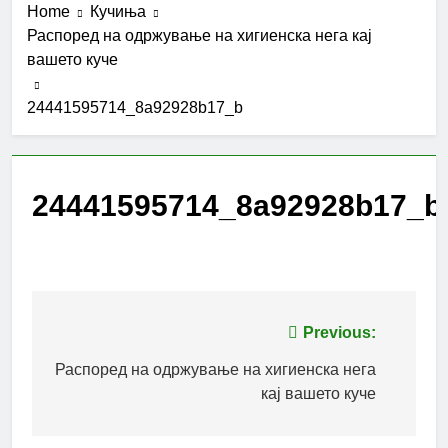
Home
Кучиња
Распоред на одржување на хигиенска нега кај
вашето куче
24441595714_8a92928b17_b
24441595714_8a92928b17_b
Post
Previous:
navigation
Распоред на одржување на хигиенска нега
кај вашето куче