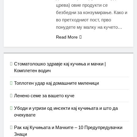
црева) овие продукти се
безбедни за конзумирање. Како и
во претходниот пост, прво
понудете му малку на кучето…
Read More
Стоматолошко здравје кај кучиња и мачки |
Комплетен водич
Топлотен удар кај домашните миленици
Ленено семе за вашето куче
Убоди и угризи од инсекти кај кучињата и што да
очекувате
Рак кај Кучињата и Мачките – 10 Предупредувачки
Знаци