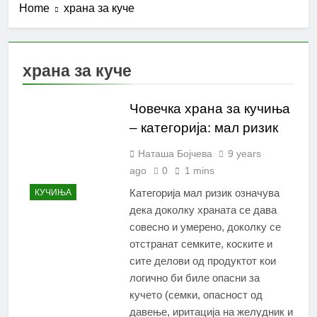
Home
храна за куче
храна за куче
Човечка храна за кучиња
– категорија: мал ризик
Наташа Бојчева
9 years
ago
0
1 mins
Категорија мал ризик означува
КУЧИЊА
дека доколку храната се дава
совесно и умерено, доколку се
отстранат семките, коските и
сите делови од продуктот кои
логично би биле опасни за
кучето (семки, опасност од
давење, иритација на желудник и