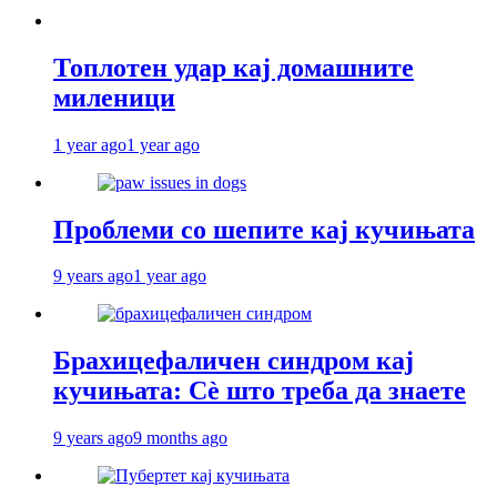
Топлотен удар кај домашните
миленици
1 year ago
1 year ago
Проблеми со шепите кај кучињата
9 years ago
1 year ago
Брахицефаличен синдром кај
кучињата: Сè што треба да знаете
9 years ago
9 months ago