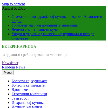
Skip to content
August 5, 2026
Стоматолошко здравје кај кучиња и мачки | Комплетен
водич
Топлотен удар кај домашните миленици
Ленено семе за вашето куче
Убоди и угризи од инсекти кај кучињата и што да
очекувате
ВЕТЕРИНАРНИЦА
за здрави и среќни домашни миленици
Newsletter
Random News
Menu
Болести кај кучињата
Болести кај мачките
Вдоми ме
Егзотични миленици
За авторот
Исхрана кај кучиња
Исхрана кај мачки