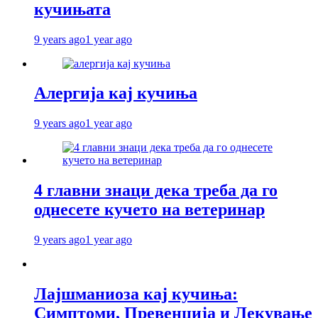
кучињата
9 years ago
1 year ago
Алергија кај кучиња
9 years ago
1 year ago
4 главни знаци дека треба да го
однесете кучето на ветеринар
9 years ago
1 year ago
Лајшманиоза кај кучиња:
Симптоми, Превенција и Лекување