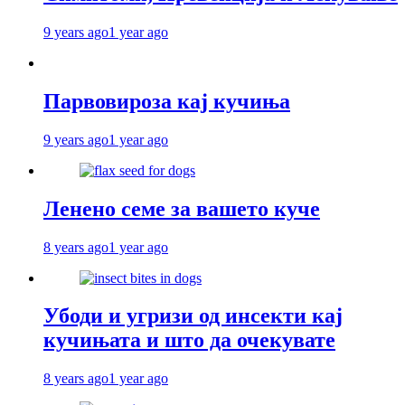
9 years ago
1 year ago
Парвовироза кај кучиња
9 years ago
1 year ago
Ленено семе за вашето куче
8 years ago
1 year ago
Убоди и угризи од инсекти кај
кучињата и што да очекувате
8 years ago
1 year ago