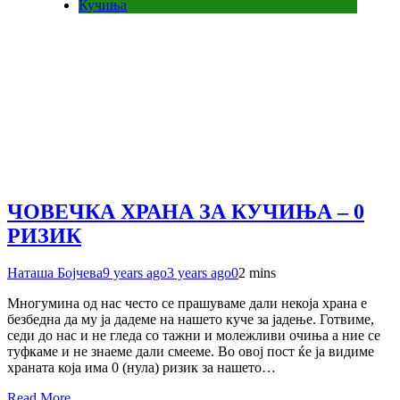
Кучиња
ЧОВЕЧКА ХРАНА ЗА КУЧИЊА – 0
РИЗИК
Наташа Бојчева
9 years ago
3 years ago
0
2 mins
Многумина од нас често се прашуваме дали нeкоја храна е
безбедна да му ја дадеме на нашето куче за јадење. Готвиме,
седи до нас и не гледа со тажни и молежливи очиња а ние се
туфкаме и не знаеме дали смееме. Во овој пост ќе ја видиме
храната која има 0 (нула) ризик за нашето…
Read More