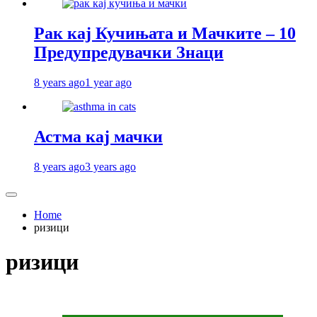
Рак кај Кучињата и Мачките – 10
Предупредувачки Знаци
8 years ago
1 year ago
Астма кај мачки
8 years ago
3 years ago
Home
ризици
ризици