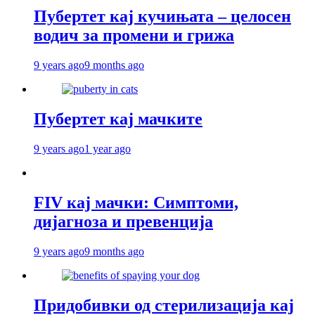
Пубертет кај кучињата – целосен
водич за промени и грижа
9 years ago
9 months ago
Пубертет кај мачките
9 years ago
1 year ago
FIV кај мачки: Симптоми,
дијагноза и превенција
9 years ago
9 months ago
Придобивки од стерилизација кај