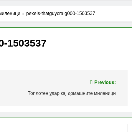
 миленици
pexels-thatguycraig000-1503537
00-1503537
Previous:
Топлотен удар кај домашните миленици