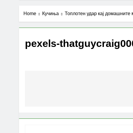
Home
Кучиња
Топлотен удар кај домашните
pexels-thatguycraig0
Post
navigation