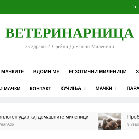
То
ВЕТЕРИНАРНИЦА
Убоди и угризи од инс
За Здрави И Среќни Домашни Миленици
Стоматолошко здравје к
То
 МАЧКИТЕ
ВДОМИ МЕ
ЕГЗОТИЧНИ МИЛЕНИЦИ
З
КУЧИЊА
МАЧКИ
ПАР
Ј МАЧКИ
КОНТАКТ
Убоди и угризи од инс
тен удар кај домашните миленици
Проблеми
Ago
9 Years Ago