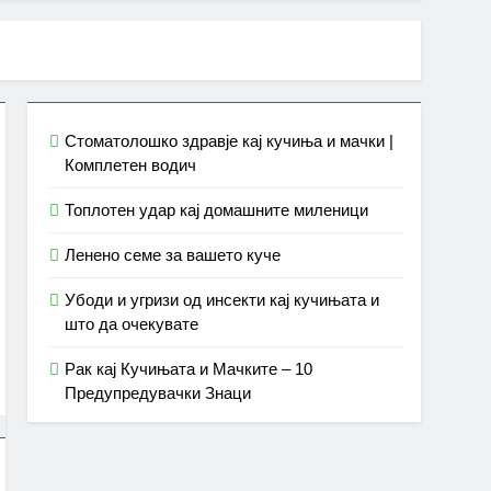
Стоматолошко здравје кај кучиња и мачки |
Комплетен водич
Топлотен удар кај домашните миленици
Ленено семе за вашето куче
Убоди и угризи од инсекти кај кучињата и
што да очекувате
Рак кај Кучињата и Мачките – 10
Предупредувачки Знаци