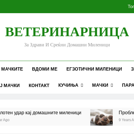
То
ВЕТЕРИНАРНИЦА
Убоди и угризи од инс
За Здрави И Среќни Домашни Миленици
Стоматолошко здравје к
То
 МАЧКИТЕ
ВДОМИ МЕ
ЕГЗОТИЧНИ МИЛЕНИЦИ
З
КУЧИЊА
МАЧКИ
ПАР
Ј МАЧКИ
КОНТАКТ
Убоди и угризи од инс
н удар кај домашните миленици
Проблеми с
9 Years Ago