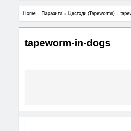
Home
Паразити
Цестоди (Tapeworms)
tape
tapeworm-in-dogs
Post
navigation