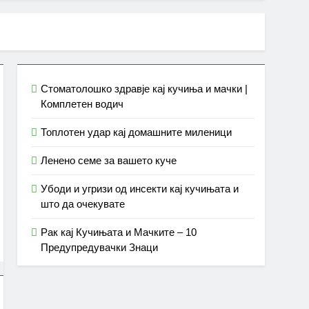
Стоматолошко здравје кај кучиња и мачки |
Комплетен водич
Топлотен удар кај домашните миленици
Ленено семе за вашето куче
Убоди и угризи од инсекти кај кучињата и
што да очекувате
Рак кај Кучињата и Мачките – 10
Предупредувачки Знаци