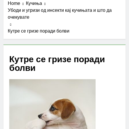
Home
Кучиња
Убоди и угризи од инсекти кај кучињата и што да
очекувате
Кутре се гризе поради болви
Кутре се гризе поради
болви