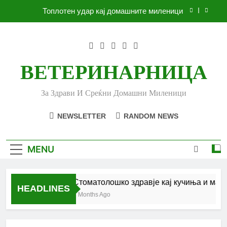
Skip
Топлотен удар кај домашните миленици
to
content
Ленено семе за вашето куче
Убоди и угризи од инсекти кај кучињата и што
да очекувате
ВЕТЕРИНАРНИЦА
Стоматолошко здравје кај кучиња и мачки |
Комплетен водич
За Здрави И Среќни Домашни Миленици
Топлотен удар кај домашните миленици
NEWSLETTER
RANDOM NEWS
Ленено семе за вашето куче
Убоди и угризи од инсекти кај кучињата и што
MENU
да очекувате
Стоматолошко здравје кај кучиња и мачк
HEADLINES
6 Months Ago