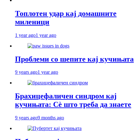
Топлотен удар кај домашните
миленици
1 year ago
1 year ago
Проблеми со шепите кај кучињата
9 years ago
1 year ago
Брахицефаличен синдром кај
кучињата: Сè што треба да знаете
9 years ago
9 months ago