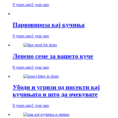
9 years ago
1 year ago
Парвовироза кај кучиња
9 years ago
1 year ago
Ленено семе за вашето куче
8 years ago
1 year ago
Убоди и угризи од инсекти кај
кучињата и што да очекувате
8 years ago
1 year ago