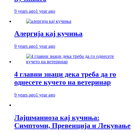
9 years ago
1 year ago
Алергија кај кучиња
9 years ago
1 year ago
4 главни знаци дека треба да го
однесете кучето на ветеринар
9 years ago
1 year ago
Лајшманиоза кај кучиња:
Симптоми, Превенција и Лекување