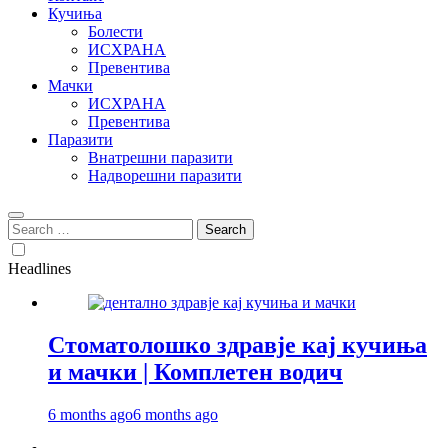
Кучиња
Болести
ИСХРАНА
Превентива
Мачки
ИСХРАНА
Превентива
Паразити
Внатрешни паразити
Надворешни паразити
Search
for:
Headlines
Стоматолошко здравје кај кучиња
и мачки | Комплетен водич
6 months ago
6 months ago