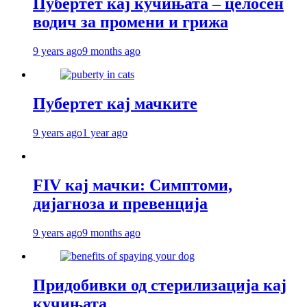
Пубертет кај кучињата – целосен
водич за промени и грижа
9 years ago
9 months ago
Пубертет кај мачките
9 years ago
1 year ago
FIV кај мачки: Симптоми,
дијагноза и превенција
9 years ago
9 months ago
Придобивки од стерилизација кај
кучињата