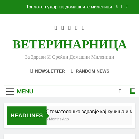
Skip
Топлотен удар кај домашните миленици
to
content
Ленено семе за вашето куче
Убоди и угризи од инсекти кај кучињата и што
да очекувате
ВЕТЕРИНАРНИЦА
Стоматолошко здравје кај кучиња и мачки |
Комплетен водич
За Здрави И Среќни Домашни Миленици
Топлотен удар кај домашните миленици
NEWSLETTER
RANDOM NEWS
Ленено семе за вашето куче
Убоди и угризи од инсекти кај кучињата и што
MENU
да очекувате
Стоматолошко здравје кај кучиња и мачк
HEADLINES
6 Months Ago