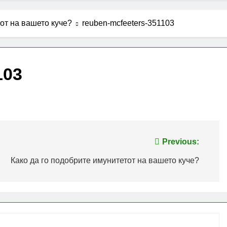
от на вашето куче?
reuben-mcfeeters-351103
103
Previous:
Како да го подобрите имунитетот на вашето куче?