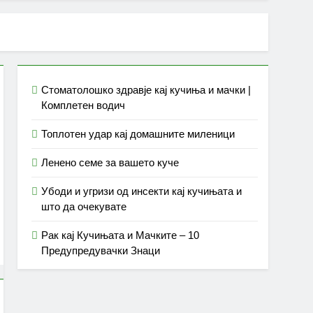
Стоматолошко здравје кај кучиња и мачки |
Комплетен водич
Топлотен удар кај домашните миленици
Ленено семе за вашето куче
Убоди и угризи од инсекти кај кучињата и
што да очекувате
Рак кај Кучињата и Мачките – 10
Предупредувачки Знаци