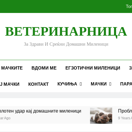
То
ВЕТЕРИНАРНИЦА
Убоди и угризи од инс
За Здрави И Среќни Домашни Миленици
Стоматолошко здравје к
То
 МАЧКИТЕ
ВДОМИ МЕ
ЕГЗОТИЧНИ МИЛЕНИЦИ
З
КУЧИЊА
МАЧКИ
ПАР
Ј МАЧКИ
КОНТАКТ
Убоди и угризи од инс
ен удар кај домашните миленици
Проблеми 
o
9 Years Ago