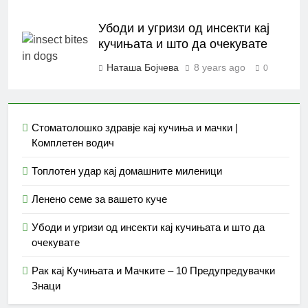
Убоди и угризи од инсекти кај
кучињата и што да очекувате
Наташа Бојчева
8 years ago
0
Стоматолошко здравје кај кучиња и мачки |
Комплетен водич
Топлотен удар кај домашните миленици
Ленено семе за вашето куче
Убоди и угризи од инсекти кај кучињата и што да
очекувате
Рак кај Кучињата и Мачките – 10 Предупредувачки
Знаци