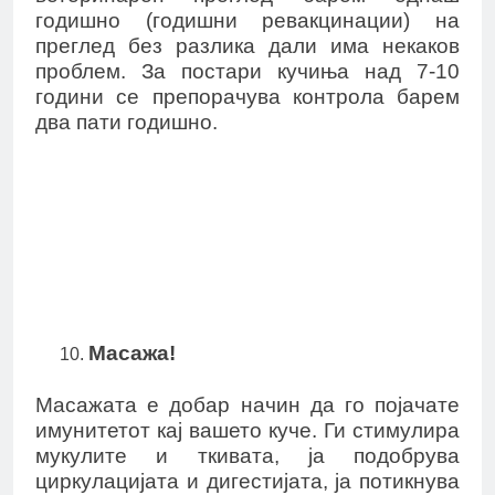
годишно (годишни ревакцинации) на
преглед без разлика дали има некаков
проблем. За постари кучиња над 7-10
години се препорачува контрола барем
два пати годишно.
Масажа!
Масажата е добар начин да го појачате
имунитетот кај вашето куче. Ги стимулира
мукулите и ткивата, ја подобрува
циркулацијата и дигестијата, ја потикнува