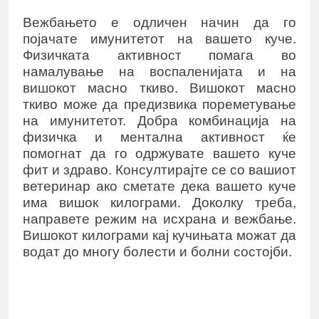
Вежбањето е одличен начин да го
појачате имунитетот на вашето куче.
Физичката активност помага во
намалување на воспаленијата и на
вишокот масно ткиво. Вишокот масно
ткиво може да предизвика пореметување
на имунитетот. Добра комбинација на
физичка и ментална активност ќе
помогнат да го одржувате вашето куче
фит и здраво. Консултирајте се со вашиот
ветеринар ако сметате дека вашето куче
има вишок килограми. Доколку треба,
направете режим на исхрана и вежбање.
Вишокот килограми кај кучињата можат да
водат до многу болести и болни состојби.