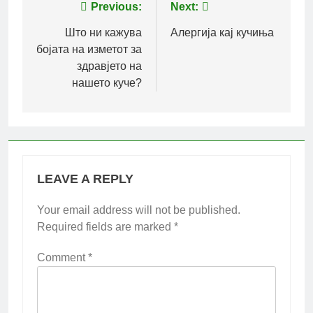
Post
Previous:
Next:
navigation
Што ни кажува
Алергија кај кучиња
бојата на изметот за
здравјето на
нашето куче?
LEAVE A REPLY
Your email address will not be published.
Required fields are marked
*
Comment
*