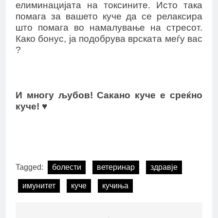
елиминацијата на токсините. Исто така
помага за вашето куче да се релаксира
што помага во намалување на стресот.
Како бонус, ја подобрува врската меѓу вас
?
И многу љубов! Сакано куче е среќно
куче! ♥
Tagged:
болести
ветеринар
здравје
имунитет
куче
кучиња