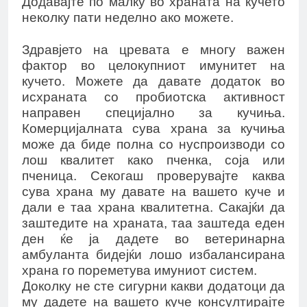
Додавајте по малку во храната на кучето
неколку пати неделно ако можете.
Здравјето на цревата е многу важен
фактор во целокупниот имунитет на
кучето. Можете да давате додаток во
исхраната со пробиотска активност
направен специјално за кучиња.
Комерцијалната сува храна за кучиња
може да биде полна со нуспроизводи со
лош квалитет како пченка, соја или
пченица. Секогаш проверувајте каква
сува храна му давате на вашето куче и
дали е таа храна квалитетна. Сакајќи да
заштедите на храната, таа заштеда еден
ден ќе ја дадете во ветеринарна
амбуланта бидејќи лошо избалансирана
храна го пореметува имуниот систем.
Доколку не сте сигурни какви додатоци да
му дадете на вашето куче консултирајте