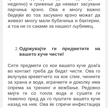
неделно) и грижење да немаат засукани
парчиња крзно. Ова е многу важно
бидејќи во тоа засукано крзно можат да
живеат многу мали бубачиња и бактерии,
а тоа не го сакаме за нашиот љубимец.
Одржувајте ги предметите на
вашето куче чисти!
Сите предмети со кои вашето куче доаѓа
во контакт треба да бидат чисти. Ова го
вклучува креветчето на кое спие, чиниите
за храна и вода, играчките и доколку има
опрема за тренинг и вежбање. Редовно
мијте ги со топла вода и сушете ги
темелно пред да го пуштите вашето куче
назад на нив. Ова ќе спречи инфестација