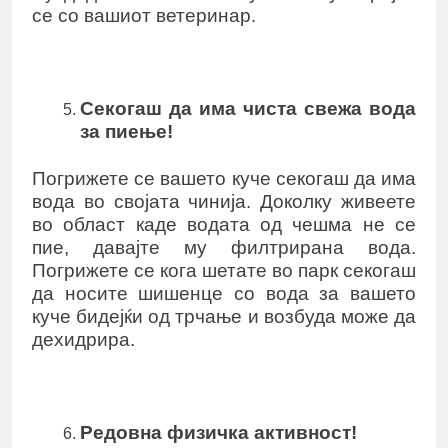
се со вашиот ветеринар.
Секогаш да има чиста свежа вода
за пиење!
Погрижете се вашето куче секогаш да има
вода во својата чинија. Доколку живеете
во област каде водата од чешма не се
пие, давајте му филтрирана вода.
Погрижете се кога шетате во парк секогаш
да носите шишенце со вода за вашето
куче бидејќи од трчање и возбуда може да
дехидрира.
Редовна физичка активност!