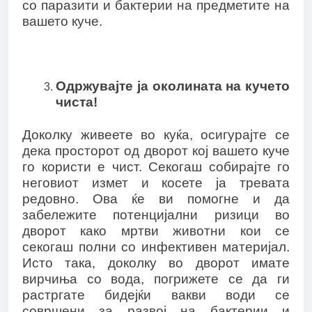
со паразити и бактерии на предметите на
вашето куче.
Одржувајте ја околината на кучето
чиста!
Доколку живеете во куќа, осигурајте се
дека просторот од дворот кој вашето куче
го користи е чист. Секогаш собирајте го
неговиот измет и косете ја тревата
редовно. Ова ќе ви помогне и да
забележите потенцијални ризици во
дворот како мртви животни кои се
секогаш полни со инфективен материјал.
Исто така, доколку во дворот имате
вирчиња со вода, погрижете се да ги
растргате бидејќи вакви води се
совршени за развој на бактерии и