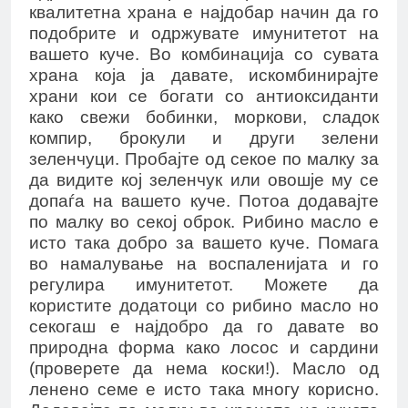
квалитетна храна е најдобар начин да го
подобрите и одржувате имунитетот на
вашето куче. Во комбинација со сувата
храна која ја давате, искомбинирајте
храни кои се богати со антиоксиданти
како свежи бобинки, моркови, сладок
компир, брокули и други зелени
зеленчуци. Пробајте од секое по малку за
да видите кој зеленчук или овошје му се
допаѓа на вашето куче. Потоа додавајте
по малку во секој оброк. Рибино масло е
исто така добро за вашето куче. Помага
во намалување на воспаленијата и го
регулира имунитетот. Можете да
користите додатоци со рибино масло но
секогаш е најдобро да го давате во
природна форма како лосос и сардини
(проверете да нема коски!). Масло од
ленено семе е исто така многу корисно.