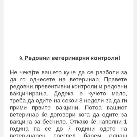
Редовни ветеринарни контроли!
Не чекајте вашето куче да се разболи за
да го однесете на ветеринар. Правете
редовни превентивни контроли и редовни
вакцинирања. Додека е кучето мало,
треба да одите на секои 3 недели за да ги
прими првите вакцини. Потоа вашиот
ветеринар ќе договори кога да одите за
вакцина за беснило. Откако ќе наполни 1
година па се до 7 години одете на
ветеринарен преглед барем еднаш