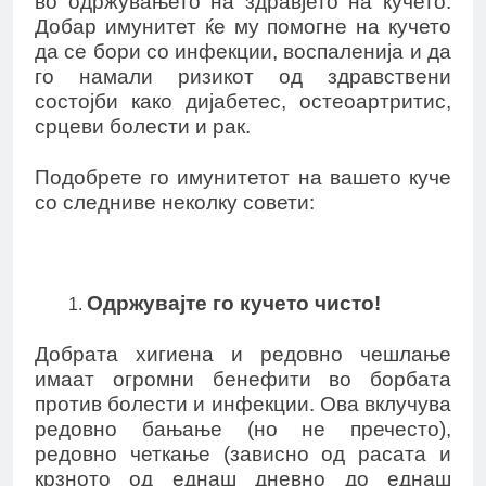
во одржувањето на здравјето на кучето.
Добар имунитет ќе му помогне на кучето
да се бори со инфекции, воспаленија и да
го намали ризикот од здравствени
состојби како дијабетес, остеоартритис,
срцеви болести и рак.
Подобрете го имунитетот на вашето куче
со следниве неколку совети:
Одржувајте го кучето чисто!
Добрата хигиена и редовно чешлање
имаат огромни бенефити во борбата
против болести и инфекции. Ова вклучува
редовно бањање (но не пречесто),
редовно четкање (зависно од расата и
крзното од еднаш дневно до еднаш