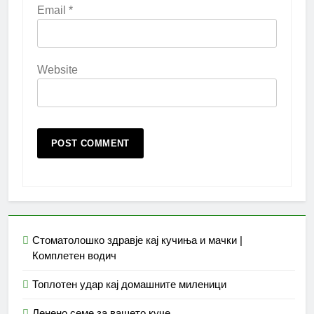
Email
*
Website
Стоматолошко здравје кај кучиња и мачки |
Комплетен водич
Топлотен удар кај домашните миленици
Ленено семе за вашето куче