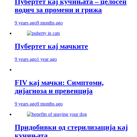
Пубертет кај кучињата – целосен
водич за промени и грижа
9 years ago
9 months ago
Пубертет кај мачките
9 years ago
1 year ago
FIV кај мачки: Симптоми,
дијагноза и превенција
9 years ago
9 months ago
Придобивки од стерилизација кај
кучињата