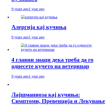
9 years ago
1 year ago
Алергија кај кучиња
9 years ago
1 year ago
4 главни знаци дека треба да го
однесете кучето на ветеринар
9 years ago
1 year ago
Лајшманиоза кај кучиња:
Симптоми, Превенција и Лекување