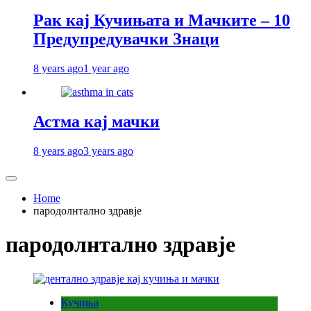
Рак кај Кучињата и Мачките – 10
Предупредувачки Знаци
8 years ago
1 year ago
Астма кај мачки
8 years ago
3 years ago
Home
пародолнтално здравје
пародолнтално здравје
Кучиња