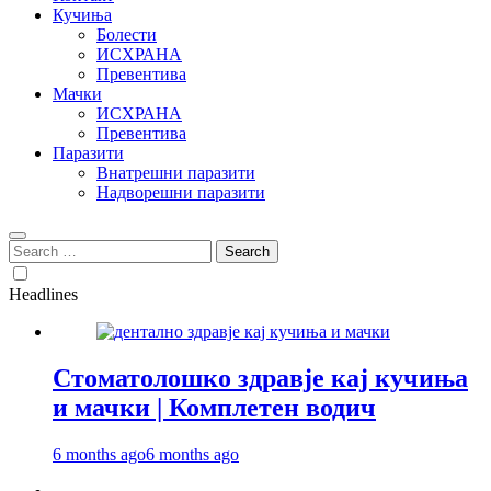
Кучиња
Болести
ИСХРАНА
Превентива
Мачки
ИСХРАНА
Превентива
Паразити
Внатрешни паразити
Надворешни паразити
Search
for:
Headlines
Стоматолошко здравје кај кучиња
и мачки | Комплетен водич
6 months ago
6 months ago