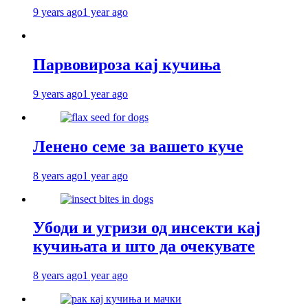
9 years ago
1 year ago
Парвовироза кај кучиња
9 years ago
1 year ago
Ленено семе за вашето куче
8 years ago
1 year ago
Убоди и угризи од инсекти кај
кучињата и што да очекувате
8 years ago
1 year ago