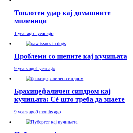
Топлотен удар кај домашните
миленици
1 year ago
1 year ago
Проблеми со шепите кај кучињата
9 years ago
1 year ago
Брахицефаличен синдром кај
кучињата: Сè што треба да знаете
9 years ago
9 months ago