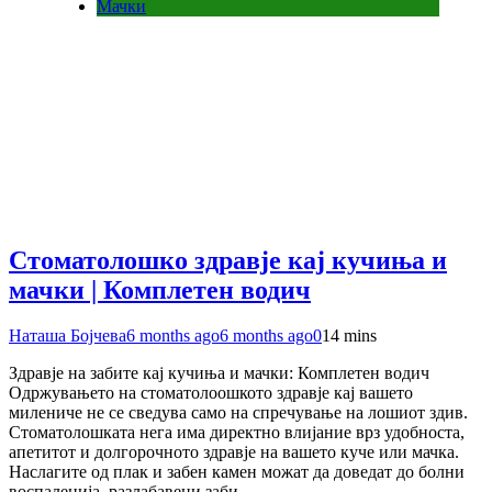
Мачки
Стоматолошко здравје кај кучиња и
мачки | Комплетен водич
Наташа Бојчева
6 months ago
6 months ago
0
14 mins
Здравје на забите кај кучиња и мачки: Комплетен водич
Одржувањето на стоматолоошкото здравје кај вашето
милениче не се сведува само на спречување на лошиот здив.
Стоматолошката нега има директно влијание врз удобноста,
апетитот и долгорочното здравје на вашето куче или мачка.
Наслагите од плак и забен камен можат да доведат до болни
воспаленија, разлабавени заби,…