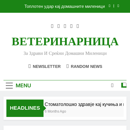
Skip
Топлотен удар кај домашните миленици
to
content
Ленено семе за вашето куче
Убоди и угризи од инсекти кај кучињата и што
да очекувате
ВЕТЕРИНАРНИЦА
Стоматолошко здравје кај кучиња и мачки |
Комплетен водич
За Здрави И Среќни Домашни Миленици
Топлотен удар кај домашните миленици
NEWSLETTER
RANDOM NEWS
Ленено семе за вашето куче
Убоди и угризи од инсекти кај кучињата и што
MENU
да очекувате
Стоматолошко здравје кај кучиња и мач
HEADLINES
6 Months Ago