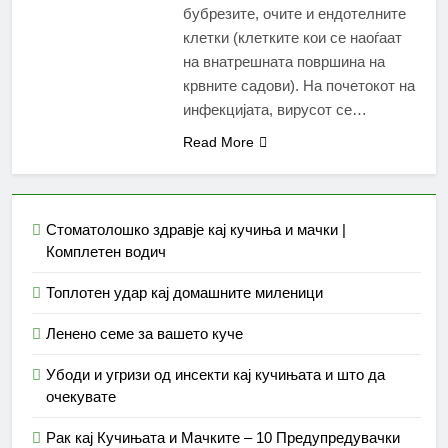
бубрезите, очите и ендотелните
клетки (клетките кои се наоѓаат
на внатрешната површина на
крвните садови). На почетокот на
инфекцијата, вирусот се…
Read More
Стоматолошко здравје кај кучиња и мачки |
Комплетен водич
Топлотен удар кај домашните миленици
Ленено семе за вашето куче
Убоди и угризи од инсекти кај кучињата и што да
очекувате
Рак кај Кучињата и Мачките – 10 Предупредувачки