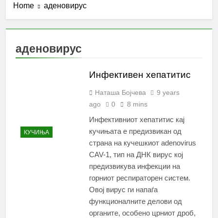
Home
аденовирус
аденовирус
Инфективен хепатитис
Наташа Бојчева
9 years
ago
0
8 mins
Инфективниот хепатитис кај
кучињата е предизвикан од
КУЧИЊА
страна на кучешкиот adenovirus
CAV-1, тип на ДНК вирус кој
предизвикува инфекции на
горниот респираторен систем.
Овој вирус ги напаѓа
функционалните делови од
органите, особено црниот дроб,