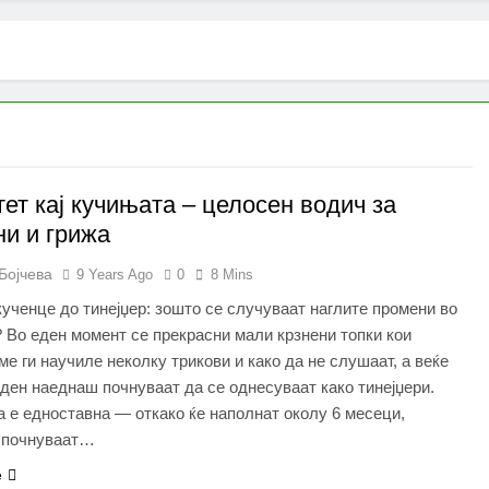
ет кај кучињата – целосен водич за
и и грижа
Бојчева
9 Years Ago
0
8 Mins
ученце до тинејџер: зошто се случуваат наглите промени во
 Во еден момент се прекрасни мали крзнени топки кои
ме ги научиле неколку трикови и како да не слушаат, а веќе
ден наеднаш почнуваат да се однесуваат како тинејџери.
 е едноставна — откако ќе наполнат околу 6 месеци,
 почнуваат…
e