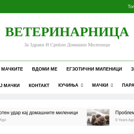
То
ВЕТЕРИНАРНИЦА
Убоди и угризи од инс
За Здрави И Среќни Домашни Миленици
Стоматолошко здравје к
То
 МАЧКИТЕ
ВДОМИ МЕ
ЕГЗОТИЧНИ МИЛЕНИЦИ
З
КУЧИЊА
МАЧКИ
ПАР
Ј МАЧКИ
КОНТАКТ
Убоди и угризи од инс
 удар кај домашните миленици
Проблеми со
9 Years Ago