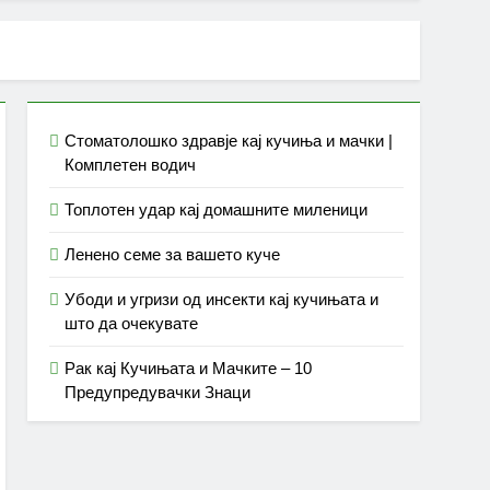
Стоматолошко здравје кај кучиња и мачки |
Комплетен водич
Топлотен удар кај домашните миленици
Ленено семе за вашето куче
Убоди и угризи од инсекти кај кучињата и
што да очекувате
Рак кај Кучињата и Мачките – 10
Предупредувачки Знаци