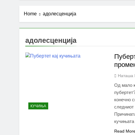
Home
адолесценција
адолесценција
Пуберт
промен
Наташа 
Од мало к
пубертет?
конечно с
КУЧИЊА
следниот 
Причината
кучињата
Read Mor