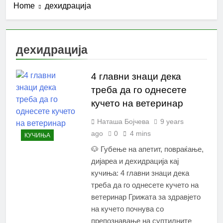
Home
дехидрација
дехидрација
4 главни знаци дека
треба да го однесете
кучето на ветеринар
Наташа Бојчева
9 years
ago
0
4 mins
КУЧИЊА
🐶 Губење на апетит, повраќање,
дијареа и дехидрација кај
кучиња: 4 главни знаци дека
треба да го однесете кучето на
ветеринар Грижата за здравјето
на кучето почнува со
препознавање на суптилните