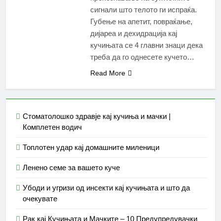
сигнали што телото ги испраќа.
Губење на апетит, повраќање,
дијареа и дехидрација кај
кучињата се 4 главни знаци дека
треба да го однесете кучето…
Read More
Стоматолошко здравје кај кучиња и мачки |
Комплетен водич
Топлотен удар кај домашните миленици
Ленено семе за вашето куче
Убоди и угризи од инсекти кај кучињата и што да
очекувате
Рак кај Кучињата и Мачките – 10 Предупредувачки