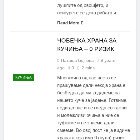
лушпите од овошјето, и
осигурете се дека рибата и…
Read More
ЧОВЕЧКА ХРАНА ЗА
КУЧИЊА – 0 РИЗИК
Наташа Бојчева
9 years
ago
0
2 mins
Многумина од нас често се
КУЧИЊА
прашуваме дали нeкоја храна е
безбедна да му ја дадеме на
нашето куче за јадење. Готвиме,
седи до нас и не гледа со тажни
и молежливи очиња а ние се
туфкаме и не знаеме дали
смееме. Во овој пост ќе ја видиме
храната која има 0 (нула) ризик