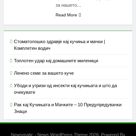
за нашето…
Read More
Стоматолошко здравје кај кучиња и мачки |
Комплетен водич
Топлотен удар кај домашните миленици
Ленено семе за вашето куче
Убоди и угризи од инсекти кај кучињата и што да
очекувате
Рак кај Кучињата и Мачките – 10 Предупредувачки
Знаци
Newsmatic - News WordPress Theme 2026. Powered By