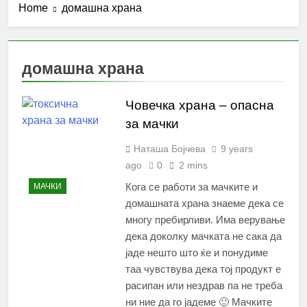
Home
домашна храна
домашна храна
Човечка храна – опасна
за мачки
Наташа Бојчева
9 years
ago
0
2 mins
Кога се работи за мачките и
МАЧКИ
домашната храна знаеме дека се
многу пребирливи. Има верување
дека доколку мачката не сака да
јаде нешто што ќе и понудиме
таа чувствува дека тој продукт е
расипан или нездрав па не треба
ни ние да го јадеме 🙂 Мачките