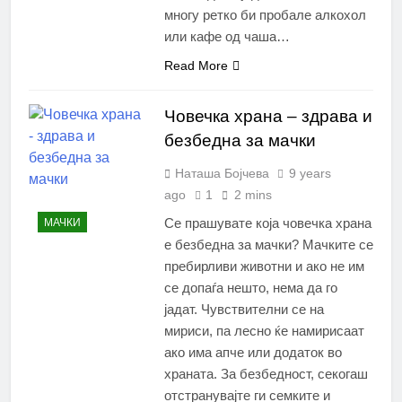
многу ретко би пробале алкохол
или кафе од чаша…
Read More
Човечка храна – здрава и
безбедна за мачки
Наташа Бојчева
9 years
ago
1
2 mins
Се прашувате која човечка храна
МАЧКИ
е безбедна за мачки? Мачките се
пребирливи животни и ако не им
се допаѓа нешто, нема да го
јадат. Чувствителни се на
мириси, па лесно ќе намирисаат
ако има апче или додаток во
храната. За безбедност, секогаш
отстранувајте ги семките и