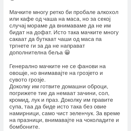
Мачките многу ретко би пробале алкохол
или кафе од чаша на маса, но за секој
случај мораме да внимаваме да не им
бидат на дофат. Исто така мачките многу
сакаат да буткаат чаши од маса па
тргнете ги за да не направат
дополнителна беља 😀
Генерално мачките не се фанови на
овошје, но внимавајте на грозјето и
сувото грозје.
Доколку им готвите домашни оброци,
погрижете тие да немаат зачини, сол,
кромид, лук и праз. Доколку им правите
супа, таа да биде исто така без овие
намирници, само чист зеленчук. За време
на празници, внимавајте на чоколадите и
бомбоните.