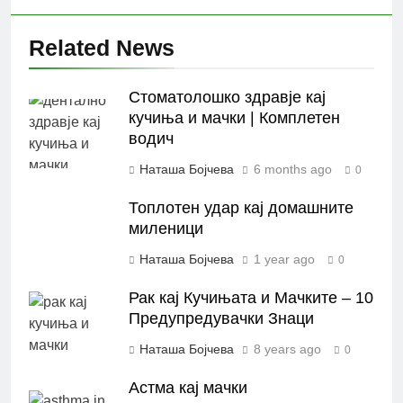
Related News
Стоматолошко здравје кај
кучиња и мачки | Комплетен
водич
Наташа Бојчева
6 months ago
0
Топлотен удар кај домашните
миленици
Наташа Бојчева
1 year ago
0
Рак кај Кучињата и Мачките – 10
Предупредувачки Знаци
Наташа Бојчева
8 years ago
0
Астма кај мачки