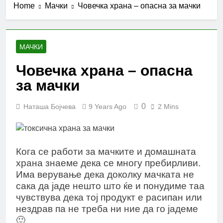
Home
Мачки
Човечка храна – опасна за мачки
МАЧКИ
Човечка храна – опасна
за мачки
0
Наташа Бојчева
9 Years Ago
2 Mins
Кога се работи за мачките и домашната
храна знаеме дека се многу пребирливи.
Има верување дека доколку мачката не
сака да јаде нешто што ќе и понудиме таа
чувствува дека тој продукт е расипан или
нездрав па не треба ни ние да го јадеме
🙂