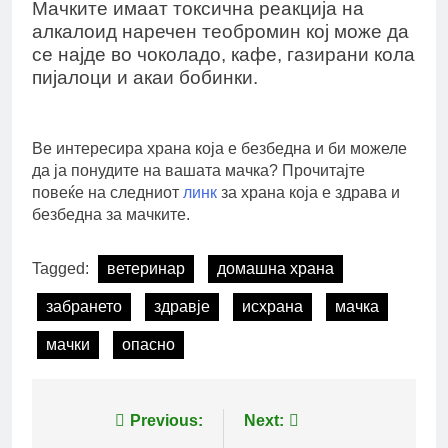
Мачките имаат токсична реакција на
алкалоид наречен теобромин кој може да
се најде во чоколадо, кафе, газирани кола
пијалоци и акаи бобинки.
Ве интересира храна која е безбедна и би можеле
да ја понудите на вашата мачка? Прочитајте
повеќе на следниот
линк
за храна која е здрава и
безбедна за мачките.
Tagged:
ветеринар
домашна храна
забрането
здравје
исхрана
мачка
мачки
опасно
Post
Previous:
Next: