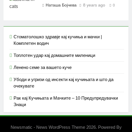
Наташа Бојчева
8 years ago
0
Стоматолошко здравје кај кучиња и мачки |
Комплетен водич
Топлотен удар кај домашните миленици
Ленено семе за вашето куче
Убоди и угризи од инсекти кај кучињата и што да
очекувате
Рак кај Кучињата и Мачките – 10 Предупредувачки
Знаци
Newsmatic - News WordPress Theme 2026. Powered By