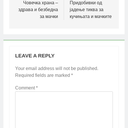
navigation
Човечка храна –
Придобивки од
здрава и безбедна
јадење тиква за
за мачки
кучињата и мачките
LEAVE A REPLY
Your email address will not be published.
Required fields are marked
*
Comment
*