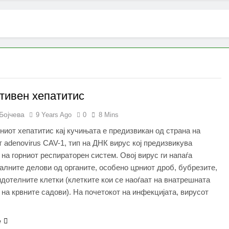
тивен хепатитис
Бојчева
9 Years Ago
0
8 Mins
иот хепатитис кај кучињата е предизвикан од страна на
 adenovirus CAV-1, тип на ДНК вирус кој предизвикува
на горниот респираторен систем. Овој вирус ги напаѓа
лните делови од органите, особено црниот дроб, бубрезите,
ндотелните клетки (клетките кои се наоѓаат на внатрешната
на крвните садови). На почетокот на инфекцијата, вирусот
e