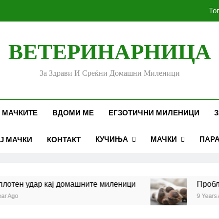
То
ВЕТЕРИНАРНИЦА
Убоди и угризи од инс
За Здрави И Среќни Домашни Миленици
Стоматолошко здравје к
То
 МАЧКИТЕ
ВДОМИ МЕ
ЕГЗОТИЧНИ МИЛЕНИЦИ
З
КУЧИЊА
МАЧКИ
ПАР
Ј МАЧКИ
КОНТАКТ
Убоди и угризи од инс
тен удар кај домашните миленици
Проблеми
Ago
9 Years Ago