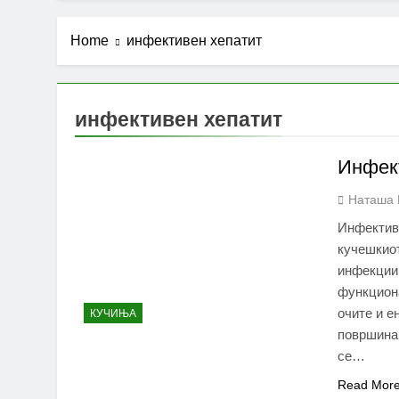
Home
инфективен хепатит
инфективен хепатит
Инфек
Наташа 
Инфективн
кучешкиот
инфекции 
функциона
очите и е
КУЧИЊА
површина 
се…
Read Mor