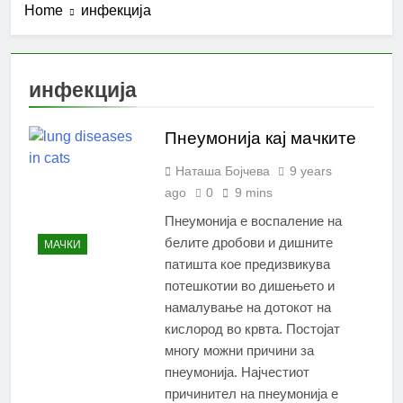
Home
инфекција
инфекција
Пнеумонија кај мачките
Наташа Бојчева
9 years
ago
0
9 mins
Пнеумонија е воспаление на
белите дробови и дишните
МАЧКИ
патишта кое предизвикува
потешкотии во дишењето и
намалување на дотокот на
кислород во крвта. Постојат
многу можни причини за
пнеумонија. Најчестиот
причинител на пнеумонија е