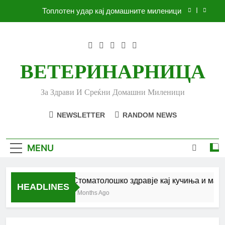
Skip
Топлотен удар кај домашните миленици
to
content
Ленено семе за вашето куче
Убоди и угризи од инсекти кај кучињата и што
да очекувате
ВЕТЕРИНАРНИЦА
Стоматолошко здравје кај кучиња и мачки |
Комплетен водич
За Здрави И Среќни Домашни Миленици
Топлотен удар кај домашните миленици
NEWSLETTER
RANDOM NEWS
Ленено семе за вашето куче
Убоди и угризи од инсекти кај кучињата и што
MENU
да очекувате
Стоматолошко здравје кај кучиња и мачк
HEADLINES
6 Months Ago