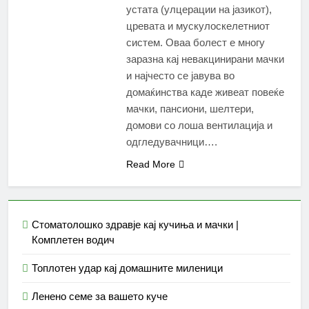
устата (улцерации на јазикот),
цревата и мускулоскелетниот
систем. Оваа болест е многу
заразна кај невакцинирани мачки
и најчесто се јавува во
домаќинства каде живеат повеќе
мачки, пансиони, шелтери,
домови со лоша вентилација и
одгледувачници….
Read More
Стоматолошко здравје кај кучиња и мачки |
Комплетен водич
Топлотен удар кај домашните миленици
Ленено семе за вашето куче