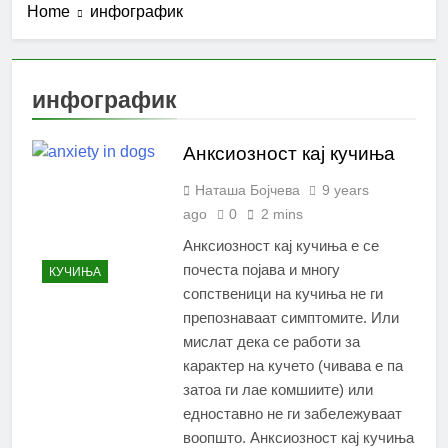
Home
инфографик
инфографик
Анксиозност кај кучиња
Наташа Бојчева
9 years
ago
0
2 mins
Анксиозност кај кучиња е се
почеста појава и многу
КУЧИЊА
сопственици на кучиња не ги
препознаваат симптомите. Или
мислат дека се работи за
карактер на кучето (чивава е па
затоа ги лае комшиите) или
едноставно не ги забележуваат
воопшто. Анксиозност кај кучиња