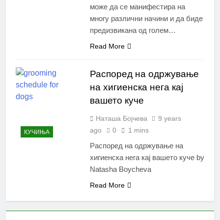
може да се манифестира на
многу различни начини и да биде
предизвикана од голем…
Read More
Распоред на одржување
на хигиенска нега кај
вашето куче
Наташа Бојчева
9 years
ago
0
1 mins
КУЧИЊА
Распоред на одржување на
хигиенска нега кај вашето куче by
Natasha Boycheva
Read More