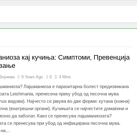
ниоза кај кучиња: Симптоми, Превенција
ување
Бојчева
9 Years Ago
0
4 Mins
јшманиоза? Лајшманиоза е паразитарна болест предизвикана
оата Leishmania, пренесена преку убод од песочна мува
mus видови). Најчесто се јавува во две форми: кутана (кожна)
лна (внатрешни органи). Кучињата се најчестите домаќини и
озно да заболат. Како се пренесува лајшманиозата?
та се пренесува при убод од инфицирана песочна мува.
 на…