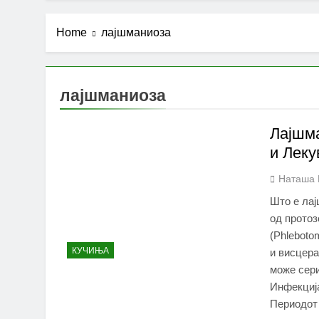
Home
лајшманиоза
лајшманиоза
Лајшма
и Лек
Наташа 
Што е ла
од протоз
(Phleboto
КУЧИЊА
и висцера
може сери
Инфекција
Периодот