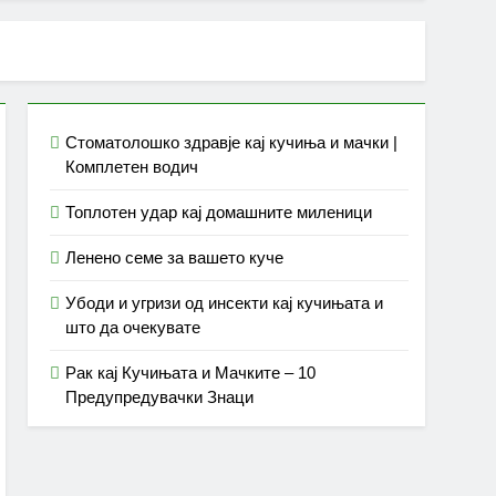
Стоматолошко здравје кај кучиња и мачки |
Комплетен водич
Топлотен удар кај домашните миленици
Ленено семе за вашето куче
Убоди и угризи од инсекти кај кучињата и
што да очекувате
Рак кај Кучињата и Мачките – 10
Предупредувачки Знаци