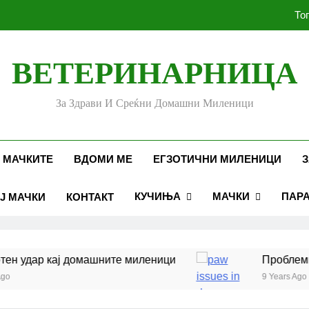
То
ВЕТЕРИНАРНИЦА
Убоди и угризи од инс
За Здрави И Среќни Домашни Миленици
Стоматолошко здравје к
То
 МАЧКИТЕ
ВДОМИ МЕ
ЕГЗОТИЧНИ МИЛЕНИЦИ
З
КУЧИЊА
МАЧКИ
ПАР
Ј МАЧКИ
КОНТАКТ
Убоди и угризи од инс
 удар кај домашните миленици
Проблеми со
9 Years Ago