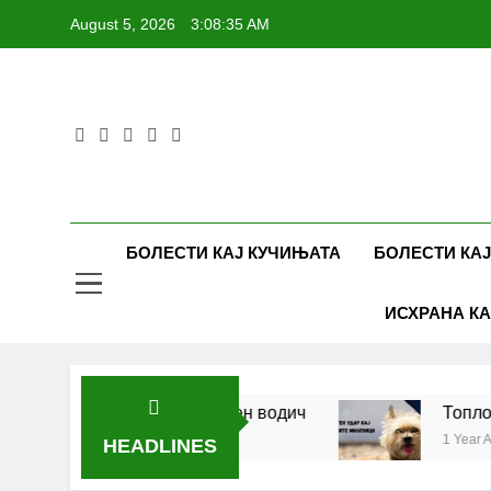
Skip
August 5, 2026
3:08:35 AM
to
content
БОЛЕСТИ КАЈ КУЧИЊАТА
БОЛЕСТИ КАЈ
ИСХРАНА КА
 кучиња и мачки | Комплетен водич
Топлотен
1 Year Ago
HEADLINES