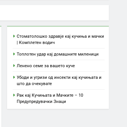
Стоматолошко здравје кај кучиња и мачки
| Комплетен водич
Топлотен удар кај домашните миленици
Ленено семе за вашето куче
Убоди и угризи од инсекти кај кучињата и
што да очекувате
Рак кај Кучињата и Мачките – 10
Предупредувачки Знаци