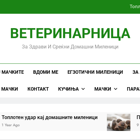
Топл
ВЕТЕРИНАРНИЦА
Убоди и угризи од инсе
За Здрави И Среќни Домашни Миленици
Стоматолошко здравје кај
Топл
Ј МАЧКИТЕ
ВДОМИ МЕ
ЕГЗОТИЧНИ МИЛЕНИЦИ
ЗА
Ј МАЧКИ
КОНТАКТ
КУЧИЊА
МАЧКИ
ПАРА
Убоди и угризи од инсе
плотен удар кај домашните миленици
Проб
ear Ago
9 Year