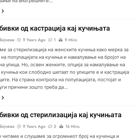
вање на внатрешните…
ивки од кастрација кај кучињата
Бојчева
9 Years Ago
1
9 Mins
ме за стерилизација на женските кучиња како мерка за
 на популацијата на кучиња и намалување на бројот на
на улица. Но, освен женките, опција за намалување на
а кучиња кои слободно шетаат по улиците е и кастрација
ите. На страна контрола на популацијата, постојат и
уги причини зошто треба да…
бивки од стерилизација кај кучињата
Бојчева
9 Years Ago
2
16 Mins
н читаме и слушаме за огромниот број на кученца и