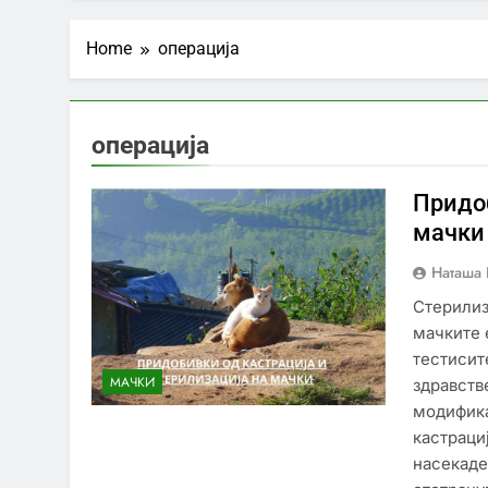
Home
операција
операција
Придоб
мачки
Наташа 
Стерилиз
мачките 
тестисит
МАЧКИ
здравств
модифика
кастраци
насекаде