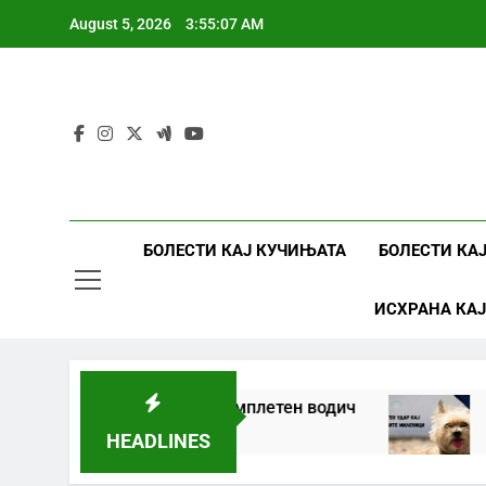
Skip
August 5, 2026
3:55:07 AM
to
content
БОЛЕСТИ КАЈ КУЧИЊАТА
БОЛЕСТИ КА
ИСХРАНА КА
 кај кучиња и мачки | Комплетен водич
То
1 Y
HEADLINES