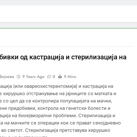
ивки од кастрација и стерилизација на
Бојчева
9 Years Ago
0
9 Mins
ација (или овариохистеректомија) и кастрација на
е хируршко отстранување на јајниците со матката и
е со цел да се контролира популацијата на мачки,
ени придобивки, контрола на генетски болести и
ција на бихејвиорални проблеми. Стерилизација и
ја на мачките се операции кои се прават секојдневно
 во светот. Стерилизација претставува хируршко