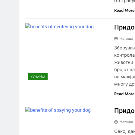
отстрану
Read More
Придоб
Наташа 
Зборував
контрола
животни 
бројот н
на мажјац
КУЧИЊА
многу др
Read More
Придо
Наташа 
Секој де