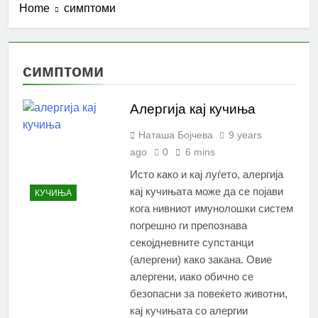
Home
симптоми
симптоми
Алергија кај кучиња
Наташа Бојчева
9 years
ago
0
6 mins
Исто како и кај луѓето, алергија
кај кучињата може да се појави
КУЧИЊА
кога нивниот имунолошки систем
погрешно ги препознава
секојдневните супстанци
(алергени) како закана. Овие
алергени, иако обично се
безопасни за повеќето животни,
кај кучињата со алергии