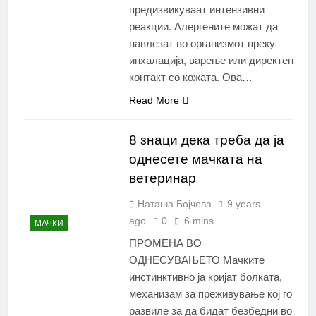
предизвикуваат интензивни
реакции. Алергените можат да
навлезат во организмот преку
инхалација, варење или директен
контакт со кожата. Ова…
Read More
8 знаци дека треба да ја
однесете мачката на
ветеринар
Наташа Бојчева
9 years
ago
0
6 mins
МАЧКИ
ПРОМЕНА ВО
ОДНЕСУВАЊЕТО Мачките
инстинктивно ја кријат болката,
механизам за преживување кој го
развиле за да бидат безбедни во