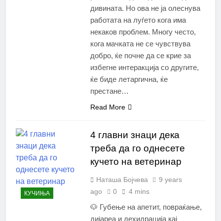
дивината. Но ова не ja олеснува
работата на луѓето кога има
некаков проблем. Многу често,
кога мачката не се чувствува
добро, ќе почне да се крие за
избегне интеракција со другите,
ќе биде летаргична, ќе
престане…
Read More
4 главни знаци дека
треба да го однесете
кучето на ветеринар
Наташа Бојчева
9 years
ago
0
4 mins
КУЧИЊА
🐶 Губење на апетит, повраќање,
дијареа и дехидрација кај