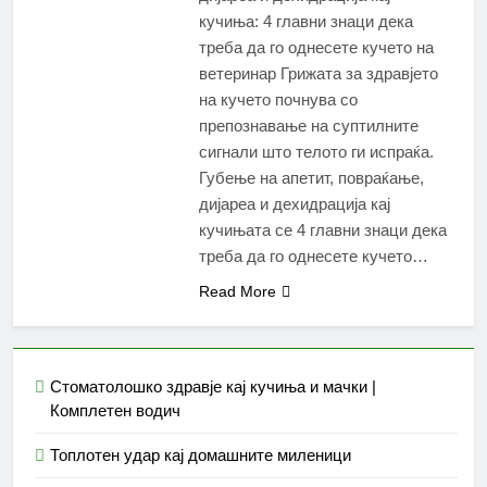
кучиња: 4 главни знаци дека
треба да го однесете кучето на
ветеринар Грижата за здравјето
на кучето почнува со
препознавање на суптилните
сигнали што телото ги испраќа.
Губење на апетит, повраќање,
дијареа и дехидрација кај
кучињата се 4 главни знаци дека
треба да го однесете кучето…
Read More
Стоматолошко здравје кај кучиња и мачки |
Комплетен водич
Топлотен удар кај домашните миленици