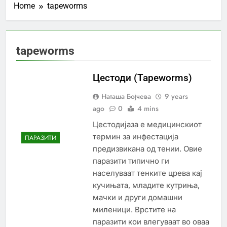
Home
tapeworms
tapeworms
Цестоди (Tapeworms)
Наташа Бојчева
9 years
ago
0
4 mins
Цестодијаза е медицинскиот
термин за инфестација
ПАРАЗИТИ
предизвикана од тении. Овие
паразити типично ги
населуваат тенките црева кај
кучињата, младите кутриња,
мачки и други домашни
миленици. Врстите на
паразити кои влегуваат во оваа