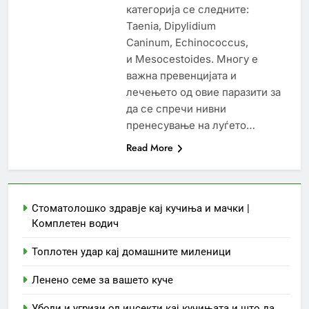
категорија се следните:
Taenia, Dipylidium
Caninum, Echinococcus,
и Mesocestoides. Многу е
важна превенцијата и
лечењето од овие паразити за
да се спречи нивни
пренесување на луѓето…
Read More
Стоматолошко здравје кај кучиња и мачки |
Комплетен водич
Топлотен удар кај домашните миленици
Ленено семе за вашето куче
Убоди и угризи од инсекти кај кучињата и што да