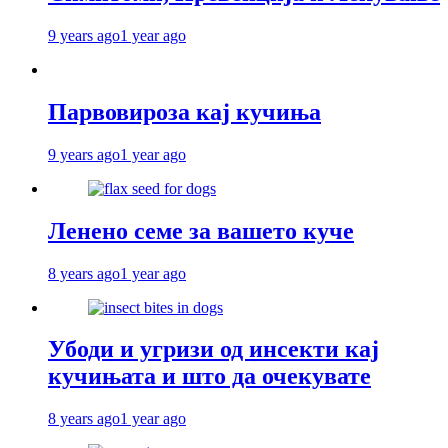
9 years ago
1 year ago
Парвовироза кај кучиња
9 years ago
1 year ago
Ленено семе за вашето куче
8 years ago
1 year ago
Убоди и угризи од инсекти кај
кучињата и што да очекувате
8 years ago
1 year ago