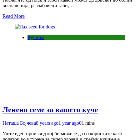
воспаленија, разлабавени заби,…
Read More
Кучиња
Ленено семе за вашето куче
Наташа Бојчева
8 years ago
1 year ago
0
1 mins
Уште еден производ кој би можеле да го користите како
додаток во исхрана за супер здрави и среќни кучиња е