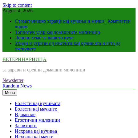
Skip to content
August 4, 2026
Стоматолошко здравје кај кучиња и мачки | Комплетен
водич
Топлотен удар кај домашните миленици
Ленено семе за вашето куче
Убоди и угризи од инсекти кај кучињата и што да
очекувате
ВЕТЕРИНАРНИЦА
за здрави и среќни домашни миленици
Newsletter
Random News
Menu
Болести кај кучињата
Болести кај мачките
Вдоми ме
Егзотични миленици
За авторот
Исхрана кај кучиња
Исхрана кај мачки