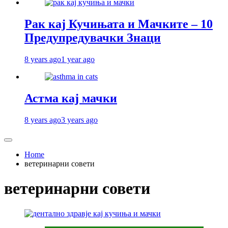
Рак кај Кучињата и Мачките – 10
Предупредувачки Знаци
8 years ago
1 year ago
Астма кај мачки
8 years ago
3 years ago
Home
ветеринарни совети
ветеринарни совети