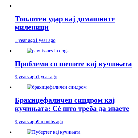
Топлотен удар кај домашните
миленици
1 year ago
1 year ago
Проблеми со шепите кај кучињата
9 years ago
1 year ago
Брахицефаличен синдром кај
кучињата: Сè што треба да знаете
9 years ago
9 months ago