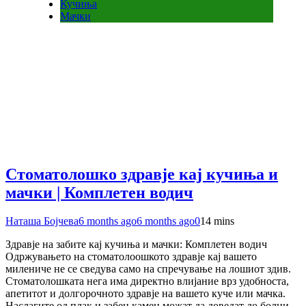
Кучиња
Мачки
Стоматолошко здравје кај кучиња и
мачки | Комплетен водич
Наташа Бојчева
6 months ago
6 months ago
0
14 mins
Здравје на забите кај кучиња и мачки: Комплетен водич
Одржувањето на стоматолоошкото здравје кај вашето
милениче не се сведува само на спречување на лошиот здив.
Стоматолошката нега има директно влијание врз удобноста,
апетитот и долгорочното здравје на вашето куче или мачка.
Наслагите од плак и забен камен можат да доведат до болни