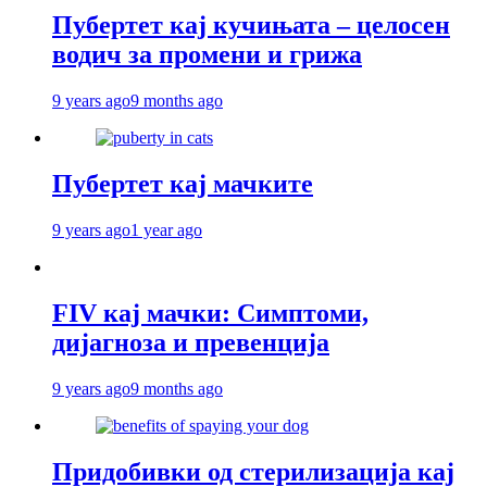
Пубертет кај кучињата – целосен
водич за промени и грижа
9 years ago
9 months ago
Пубертет кај мачките
9 years ago
1 year ago
FIV кај мачки: Симптоми,
дијагноза и превенција
9 years ago
9 months ago
Придобивки од стерилизација кај