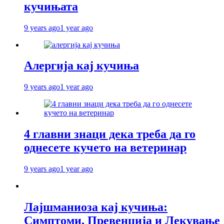
кучињата
9 years ago
1 year ago
Алергија кај кучиња
9 years ago
1 year ago
4 главни знаци дека треба да го
однесете кучето на ветеринар
9 years ago
1 year ago
Лајшманиоза кај кучиња:
Симптоми, Превенција и Лекување