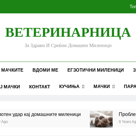
То
ВЕТЕРИНАРНИЦА
Убоди и угризи од инс
За Здрави И Среќни Домашни Миленици
Стоматолошко здравје к
То
 МАЧКИТЕ
ВДОМИ МЕ
ЕГЗОТИЧНИ МИЛЕНИЦИ
З
КУЧИЊА
МАЧКИ
ПАР
Ј МАЧКИ
КОНТАКТ
Убоди и угризи од инс
н удар кај домашните миленици
Проблеми с
9 Years Ago