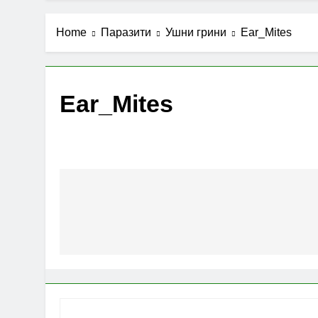
Home
Паразити
Ушни грини
Ear_Mites
Ear_Mites
Post
navigation