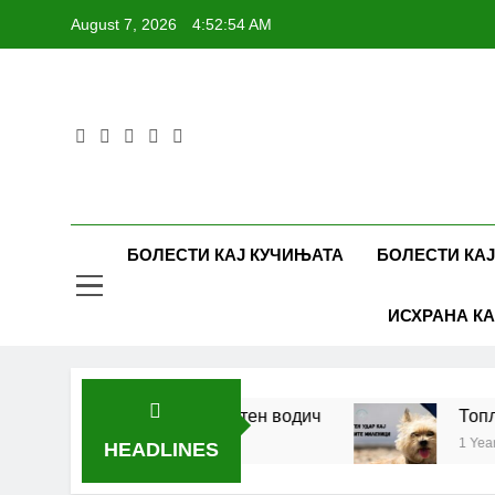
Skip
August 7, 2026
4:52:54 AM
to
content
БОЛЕСТИ КАЈ КУЧИЊАТА
БОЛЕСТИ КАЈ
ИСХРАНА КА
 кучиња и мачки | Комплетен водич
Топлоте
1 Year Ago
HEADLINES