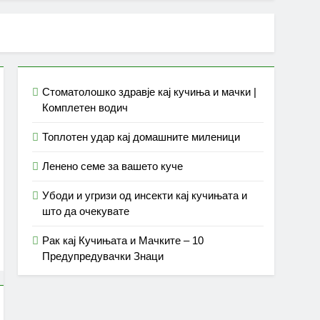
Стоматолошко здравје кај кучиња и мачки |
Комплетен водич
Топлотен удар кај домашните миленици
Ленено семе за вашето куче
Убоди и угризи од инсекти кај кучињата и
што да очекувате
Рак кај Кучињата и Мачките – 10
Предупредувачки Знаци