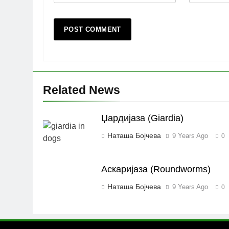
Related News
Џардијаза (Giardia)
Наташа Бојчева
9 Years Ago
0
Аскаријаза (Roundworms)
Наташа Бојчева
9 Years Ago
0