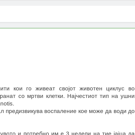
ити кои го живеат својот животен циклус во
ранат со мртви клетки. Најчестиот тип на ушни
notis.
ал предизвикува воспаление кое може да води до
 увото и потребно им е 3 недели на тие јајца да