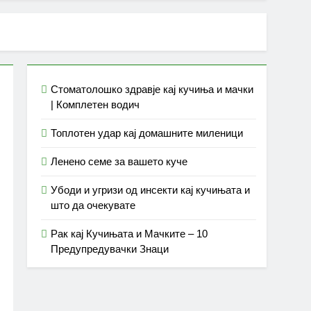
Стоматолошко здравје кај кучиња и мачки
| Комплетен водич
Топлотен удар кај домашните миленици
Ленено семе за вашето куче
Убоди и угризи од инсекти кај кучињата и
што да очекувате
Рак кај Кучињата и Мачките – 10
Предупредувачки Знаци