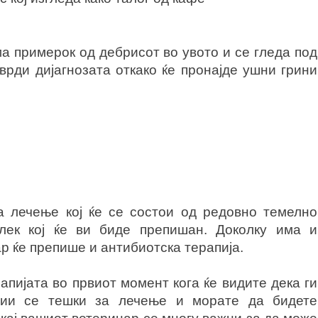
ма примерок од дебрисот во увото и се гледа под
врди дијагнозата откако ќе пронајде ушни грини
 лечење кој ќе се состои од редовно темелно
лек кој ќе ви биде препишан. Доколку има и
 ќе препише и антибиотска терапија.
апијата во првиот момент кога ќе видите дека ги
ции се тешки за лечење и морате да бидете