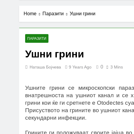
Home
Паразити
Ушни грини
ПАРАЗИТИ
Ушни грини
0
Наташа Бојчева
9 Years Ago
3 Mins
Ушните грини се микроскопски параз
внатрешноста на ушниот канал и се х
грини кои ќе ги сретнете е Otodectes cya
Присуството на грините во ушниот кан
секундарни инфекции.
Грините ги положуваат своите јајца во