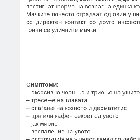
постигнат форма на возрасна единка ко
Мачките почесто страдаат од овие ушн
со директен контакт со друго инфест
грини се уличните мачки.
Симптоми:
– ексесивно чеашње и триење на ушите
– тресење на главата
– опаѓање на крзното и дерматитис
– црн или кафен секрет од увото
– јак мирис
– воспаление на увото
– опструкција на ушниот канал со дебрис