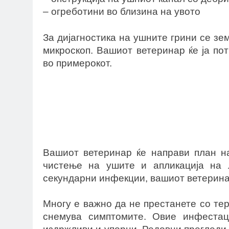
– огреботини во близина на увото
За дијагностика на ушните грини се зе
микроскоп. Вашиот ветеринар ќе ја пот
во примерокот.
Вашиот ветеринар ќе направи план на
чистење на ушите и апликација на 
секундарни инфекции, вашиот ветеринар
Многу е важно да не престанете со тер
снемува симптомите. Овие инфеста