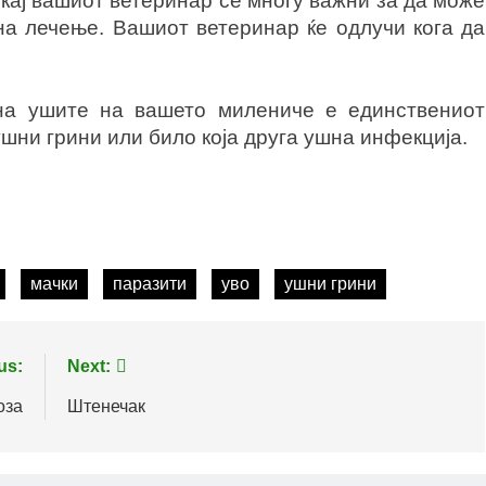
кај вашиот ветеринар се многу важни за да може
 на лечење. Вашиот ветеринар ќе одлучи кога да
на ушите на вашето милениче е единствениот
шни грини или било која друга ушна инфекција.
мачки
паразити
уво
ушни грини
us:
Next:
оза
Штенечак