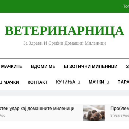
То
ВЕТЕРИНАРНИЦА
Убоди и угризи од инс
За Здрави И Среќни Домашни Миленици
Стоматолошко здравје к
То
 МАЧКИТЕ
ВДОМИ МЕ
ЕГЗОТИЧНИ МИЛЕНИЦИ
З
КУЧИЊА
МАЧКИ
ПАР
Ј МАЧКИ
КОНТАКТ
Убоди и угризи од инс
 кај домашните миленици
Проблеми со шепи
9 Years Ago