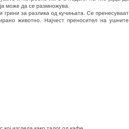
ја може да се размножува.
и грини за разлика од кучињата. Се пренесуваат
ирано животно. Најчест преносител на ушните
 кој изгледа како талог од кафе