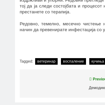
издржливи и упорни. Редовни прегледи 
тој да ја следи состојбата и процесот
престанете со терапија.
Редовно, темелно, месечно чистење 
начин да превенирате инфестација со у
Tagged:
ветеринар
воспаление
кучиња
Post
Previo
navigation
Демодик