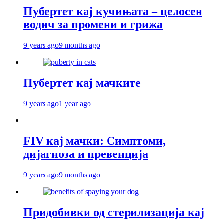
Пубертет кај кучињата – целосен
водич за промени и грижа
9 years ago
9 months ago
Пубертет кај мачките
9 years ago
1 year ago
FIV кај мачки: Симптоми,
дијагноза и превенција
9 years ago
9 months ago
Придобивки од стерилизација кај