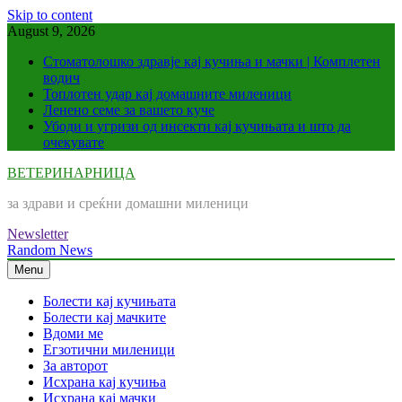
Skip to content
August 9, 2026
Стоматолошко здравје кај кучиња и мачки | Комплетен
водич
Топлотен удар кај домашните миленици
Ленено семе за вашето куче
Убоди и угризи од инсекти кај кучињата и што да
очекувате
ВЕТЕРИНАРНИЦА
за здрави и среќни домашни миленици
Newsletter
Random News
Menu
Болести кај кучињата
Болести кај мачките
Вдоми ме
Егзотични миленици
За авторот
Исхрана кај кучиња
Исхрана кај мачки