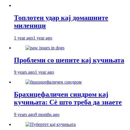
Топлотен удар кај домашните
миленици
1 year ago
1 year ago
Проблеми со шепите кај кучињата
9 years ago
1 year ago
Брахицефаличен синдром кај
кучињата: Сè што треба да знаете
9 years ago
9 months ago