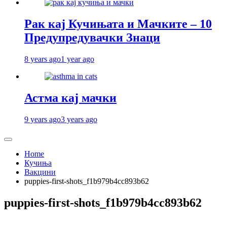
Рак кај Кучињата и Мачките – 10
Предупредувачки Знаци
8 years ago
1 year ago
Астма кај мачки
9 years ago
3 years ago
Home
Кучиња
Вакцини
puppies-first-shots_f1b979b4cc893b62
puppies-first-shots_f1b979b4cc893b62