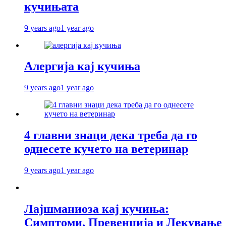
кучињата
9 years ago
1 year ago
Алергија кај кучиња
9 years ago
1 year ago
4 главни знаци дека треба да го
однесете кучето на ветеринар
9 years ago
1 year ago
Лајшманиоза кај кучиња:
Симптоми, Превенција и Лекување