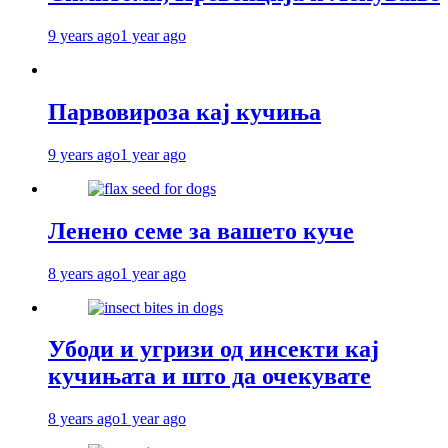
9 years ago
1 year ago
Парвовироза кај кучиња
9 years ago
1 year ago
Ленено семе за вашето куче
8 years ago
1 year ago
Убоди и угризи од инсекти кај
кучињата и што да очекувате
8 years ago
1 year ago