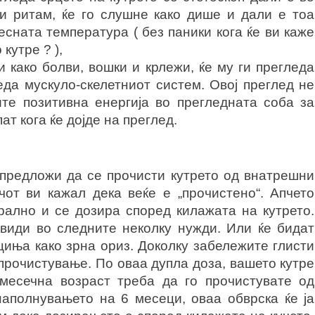
 ритам, ќе го слушне како дише и дали е тоа
сната температура ( без паники кога ќе ви каже
кутре ? ),
 како болви, вошки и крлежи, ќе му ги прегледа
еда мускуло-скелетниот систем. Овој преглед не
те позитивна енергија во прегледната соба за
т кога ќе дојде на преглед.
 предложи да се прочисти кутрето од внатрешни
чот ви кажал дека веќе е „прочистено“. Апчето
рално и се дозира според килажата на кутрето.
 види во следните неколку нужди. Или ќе бидат
јциња како зрна ориз. Доколку забележите глисти
прочистување. По оваа дупла доза, вашето кутре
месечна возраст треба да го прочистувате од
наполнувањето на 6 месеци, оваа обврска ќе ја