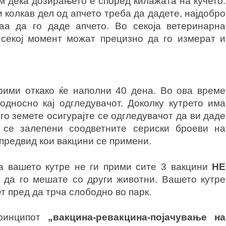
м дека дозирањето е според килажата на кучето.
и колкав дел од апчето треба да дадете, најдобро
таа да го даде апчето. Во секоја ветеринарна
секој момент можат прецизно да го измерат и
прими откако ќе наполни 40 дена. Во ова време
односно кај одгледувачот. Доколку кутрето има
го земете осигурајте се одгледувачот да ви даде
 се залепени соодветните сериски броеви на
предвид кои вакцини се примени.
а вашето кутре не ги прими сите 3 вакцини
НЕ
 да го мешате со други животни. Вашето кутре
ет пред да трча слободно во парк.
принципот
„вакцина-ревакцина-појачување на