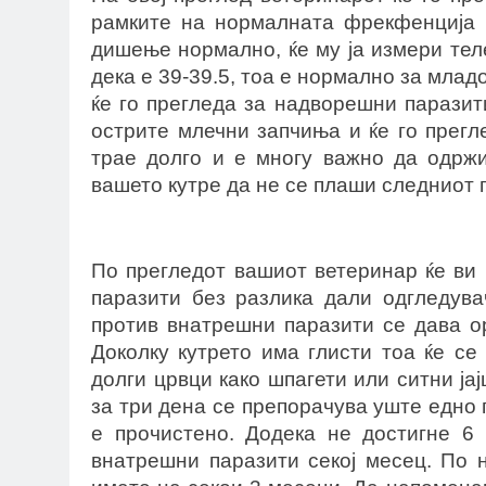
рамките на нормалната фрекфенција и
дишење нормално, ќе му ја измери теле
дека е 39-39.5, тоа е нормално за младо 
ќе го прегледа за надворешни паразити
острите млечни запчиња и ќе го прегл
трае долго и е многу важно да одржи
вашето кутре да не се плаши следниот па
По прегледот вашиот ветеринар ќе ви
паразити без разлика дали одгледува
против внатрешни паразити се дава о
Доколку кутрето има глисти тоа ќе се
долги црвци како шпагети или ситни ја
за три дена се препорачува уште едно 
е прочистено. Додека не достигне 6 
внатрешни паразити секој месец. По 