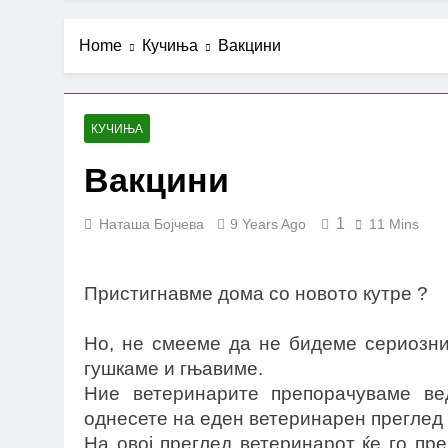
Home
Кучиња
Вакцини
КУЧИЊА
Вакцини
1
Наташа Бојчева
9 Years Ago
11 Mins
Пристигнавме дома со новото кутре ?
Но, не смееме да не бидеме сериозни
гушкаме и гњавиме.
Ние ветеринарите препорачуваме ве
однесете на еден ветеринарен преглед з
На овој преглед ветеринарот ќе го пре