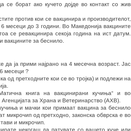
а се борат ако кучето дојде во контакт со жив
стите против кои се вакцинира и производителот,
 6 месеци до 3 години. Во Македонија вакцините
оа се ревакцинира секоја година на ист датум.
и вакцините за беснило.
 да ја прими најрано на 4 месечна возраст. Јас
6 месеци ?
а од претходните кои се во тројка) и подлежи на
ја.
Матична книга на вакцинирани кучиња“ и во
 Агенцијата за Храна и Ветеринарство (АХВ).
кучиња и мачки кои примаат вакцина за беснило
т микрочип од претходно, законска обврска е во
стави и микрочип.
нирате некогаш да патувате со вашето куче или