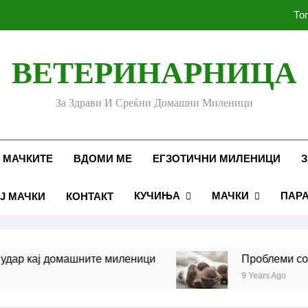
То
ВЕТЕРИНАРНИЦА
Убоди и угризи од инс
За Здрави И Среќни Домашни Миленици
Стоматолошко здравје к
То
 МАЧКИТЕ
ВДОМИ МЕ
ЕГЗОТИЧНИ МИЛЕНИЦИ
З
КУЧИЊА
МАЧКИ
ПАР
Ј МАЧКИ
КОНТАКТ
Убоди и угризи од инс
ашните миленици
Проблеми со шепите кај к
9 Years Ago