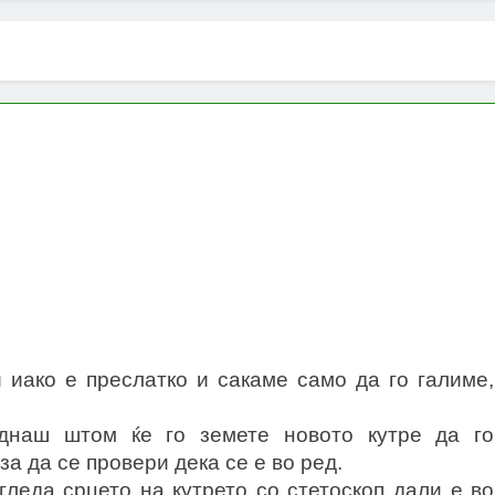
 иако е преслатко и сакаме само да го галиме,
днаш штом ќе го земете новото кутре да го
а да се провери дека се е во ред.
гледа срцето на кутрето со стетоскоп дали е во