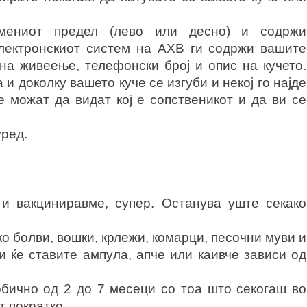
амениот предел (лево или десно) и содржи
електронскиот систем на АХВ ги содржи вашите
на живеење, телефонски број и опис на кучето.
и доколку вашето куче се изгуби и некој го најде
 можат да видат кој е сопственикот и да ви се
ред.
и вакциниравме, супер. Останува уште секако
о болви, вошки, крлежи, комарци, песочни муви и
и ќе ставите ампула, апче или каивче зависи од
бично од 2 до 7 месеци со тоа што секогаш во
т пократко.