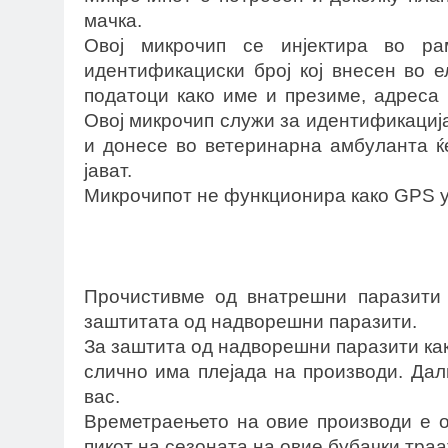
мачка.
Овој микрочип се инјектира во р
идентификациски број кој внесен во 
податоци како име и презиме, адреса 
Овој микрочип служи за идентификација 
и донесе во ветеринарна амбуланта ќе
јават.
Микрочипот не функционира како GPS у
Прочистивме од внатрешни паразити 
заштитата од надворешни паразити.
За заштита од надворешни паразити как
слично има плејада на производи. Дал
вас.
Времетраењето на овие производи е о
пикот на сезоната на овие бубачки траа