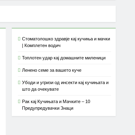
Стоматолошко здравје кај кучиња и мачки
| Комплетен водич
Топлотен удар кај домашните миленици
Ленено семе за вашето куче
Убоди и угризи од инсекти кај кучињата и
што да очекувате
Рак кај Кучињата и Мачките – 10
Предупредувачки Знаци