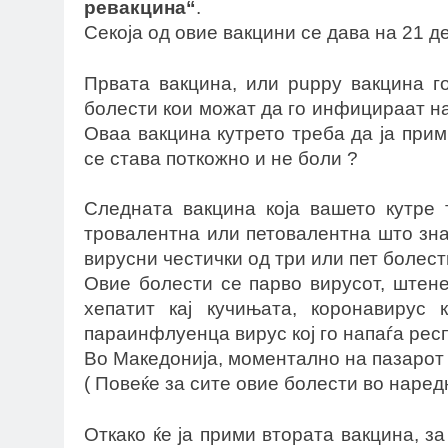
ревакцина“
.
Секоја од овие вакцини се дава на 21 д
Првата вакцина, или puppy вакцина г
болести кои можат да го инфицираат на
Оваа вакцина кутрето треба да ја прим
се става поткожно и не боли ?
Следната вакцина која вашето кутре 
тровалентна или петовалентна што зн
вирусни честички од три или пет болест
Овие болести се парво вирусот, штене
хепатит кај кучињата, коронавирус 
параинфлуенца вирус кој го напаѓа рес
Во Македонија, моментално на пазарот 
( Повеќе за сите овие болести во наред
Откако ќе ја прими втората вакцина, за