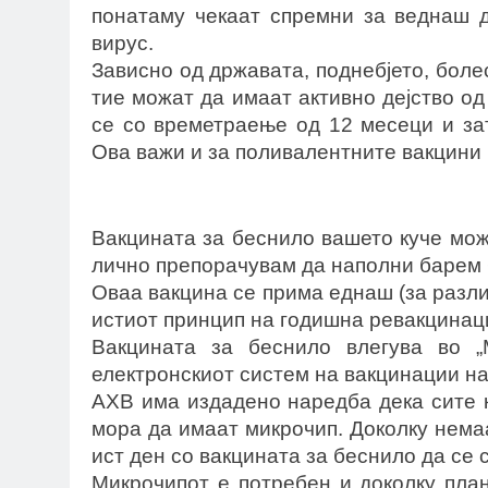
понатаму чекаат спремни за веднаш д
вирус.
Зависно од државата, поднебјето, боле
тие можат да имаат активно дејство од
се со времетраење од 12 месеци и зат
Ова важи и за поливалентните вакцини 
Вакцината за беснило вашето куче може
лично препорачувам да наполни барем 
Оваа вакцина се прима еднаш (за разлик
истиот принцип на годишна ревакцинаци
Вакцината за беснило влегува во „
електронскиот систем на вакцинации на
АХВ има издадено наредба дека сите 
мора да имаат микрочип. Доколку немаа
ист ден со вакцината за беснило да се 
Микрочипот е потребен и доколку пла