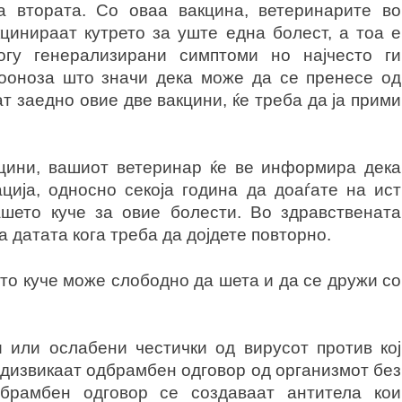
а втората. Со оваа вакцина, ветеринарите во
цинираат кутрето за уште една болест, а тоа е
гу генерализирани симптоми но најчесто ги
ооноза што значи дека може да се пренесе од
т заедно овие две вакцини, ќе треба да ја прими
цини, вашиот ветеринар ќе ве информира дека
ција, односно секоја година да доаѓате на ист
шето куче за овие болести. Во здравствената
 датата кога треба да дојдете повторно.
то куче може слободно да шета и да се дружи со
 или ослабени честички од вирусот против кој
едизвикаат одбрамбен одговор од организмот без
дбрамбен одговор се создаваат антитела кои