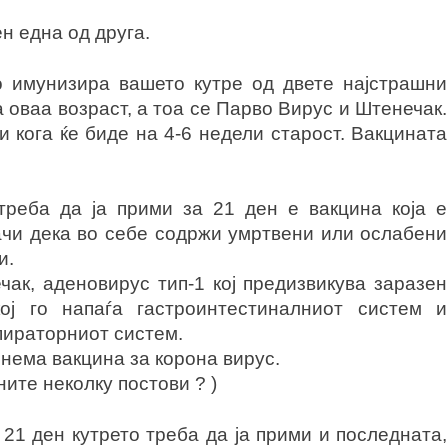
ен една од друга.
о имунизира вашето кутре од двете најстрашни
 оваа возраст, а тоа се Парво Вирус и Штенечак.
и кога ќе биде на 4-6 недели старост. Вакцината
треба да ја прими за 21 ден е вакцина која е
ачи дека во себе содржи умртвени или ослабени
и.
чак, аденовирус тип-1 кој предизвикува заразен
кој го напаѓа гастроинтестиналниот систем и
пираторниот систем.
нема вакцина за корона вирус.
ните неколку постови ? )
 21 ден кутрето треба да ја прими и последната,