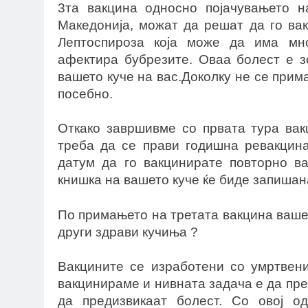
3та вакцина односно појачувањето н
Македонија, можат да решат да го вак
Лептоспироза која може да има мно
афектира бубрезите. Оваа болест е з
вашето куче на вас.Доколку не се прима
посебно.
Откако завршивме со првата тура вак
треба да се прави годишна ревакцина
датум да го вакцинирате повторно ва
книшка на вашето куче ќе биде запишана
По примањето на третата вакцина ваше
други здрави кучиња ?
Вакцините се изработени со умртвени
вакцинираме и нивната задача е да пр
да предизвикаат болест. Со овој о