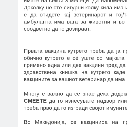
имате на секои 3 месеци. Да напомена
Доколку не сте сигурни колку кила има 
е да отидете кај ветеринарот и тој/
амбуланта има вага за животни и во 
соодветно да го дозираат.
Првата вакцина кутрето треба да ја 
обично кутрето е сè уште со мајката 
примено една или две вакцини пред да 
здравствена книшка на кутрето каде
вакцините за вашиот ветеринар да има 
Многу е важно да се знае дека додек
СМЕЕТЕ
да го изнесувате надвор или
треба прво да го изгради својот имунит
Во Македонија, се вакцинира на 