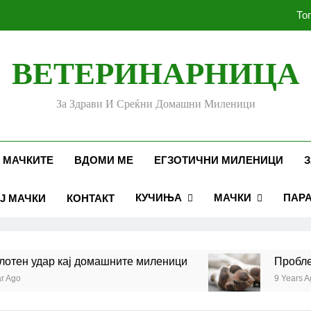
То
ВЕТЕРИНАРНИЦА
Убоди и угризи од инс
За Здрави И Среќни Домашни Миленици
Стоматолошко здравје к
То
 МАЧКИТЕ
ВДОМИ МЕ
ЕГЗОТИЧНИ МИЛЕНИЦИ
З
КУЧИЊА
МАЧКИ
ПАР
Ј МАЧКИ
КОНТАКТ
Убоди и угризи од инс
н удар кај домашните миленици
Проблеми с
9 Years Ago