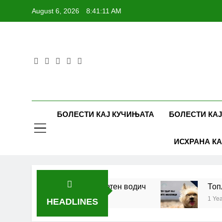
Skip
August 6, 2026
8:41:11 AM
to
content
БОЛЕСТИ КАЈ КУЧИЊАТА
БОЛЕСТИ КАЈ
ИСХРАНА КА
 кучиња и мачки | Комплетен водич
Топлоте
1 Year Ago
HEADLINES