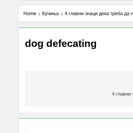
Home
Кучиња
4 главни знаци дека треба да 
dog defecating
Post
navigation
4 главни 