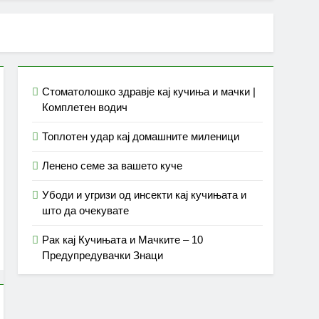
Стоматолошко здравје кај кучиња и мачки |
Комплетен водич
Топлотен удар кај домашните миленици
Ленено семе за вашето куче
Убоди и угризи од инсекти кај кучињата и
што да очекувате
Рак кај Кучињата и Мачките – 10
Предупредувачки Знаци