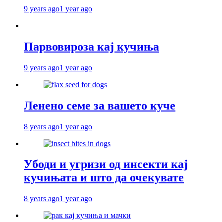
9 years ago
1 year ago
Парвовироза кај кучиња
9 years ago
1 year ago
Ленено семе за вашето куче
8 years ago
1 year ago
Убоди и угризи од инсекти кај
кучињата и што да очекувате
8 years ago
1 year ago