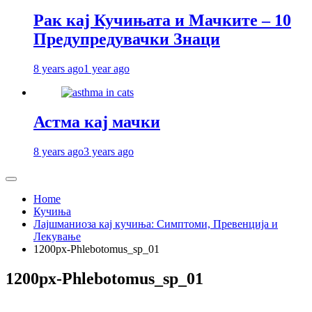
Рак кај Кучињата и Мачките – 10
Предупредувачки Знаци
8 years ago
1 year ago
Астма кај мачки
8 years ago
3 years ago
Home
Кучиња
Лајшманиоза кај кучиња: Симптоми, Превенција и
Лекување
1200px-Phlebotomus_sp_01
1200px-Phlebotomus_sp_01