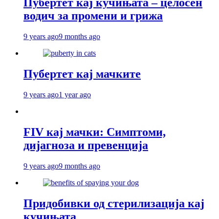
Пубертет кај кучињата – целосен
водич за промени и грижа
9 years ago
9 months ago
Пубертет кај мачките
9 years ago
1 year ago
FIV кај мачки: Симптоми,
дијагноза и превенција
9 years ago
9 months ago
Придобивки од стерилизација кај
кучињата