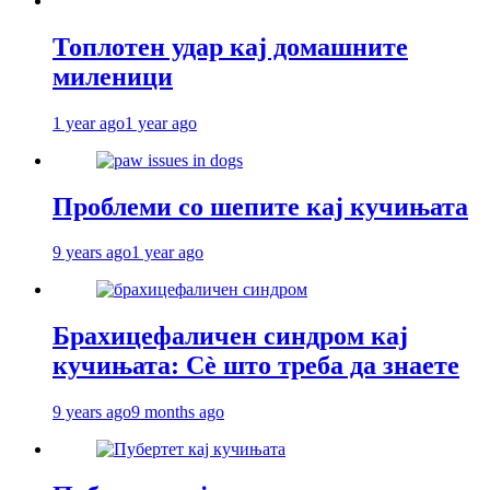
Топлотен удар кај домашните
миленици
1 year ago
1 year ago
Проблеми со шепите кај кучињата
9 years ago
1 year ago
Брахицефаличен синдром кај
кучињата: Сè што треба да знаете
9 years ago
9 months ago