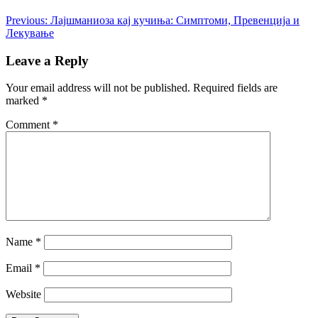
Post
Previous:
Лајшманиоза кај кучиња: Симптоми, Превенција и
Лекување
navigation
Leave a Reply
Your email address will not be published.
Required fields are
marked
*
Comment
*
Name
*
Email
*
Website