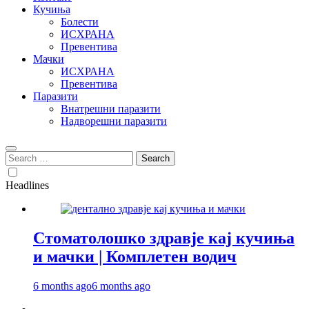
Кучиња
Болести
ИСХРАНА
Превентива
Мачки
ИСХРАНА
Превентива
Паразити
Внатрешни паразити
Надворешни паразити
Search
for:
Headlines
Стоматолошко здравје кај кучиња
и мачки | Комплетен водич
6 months ago
6 months ago