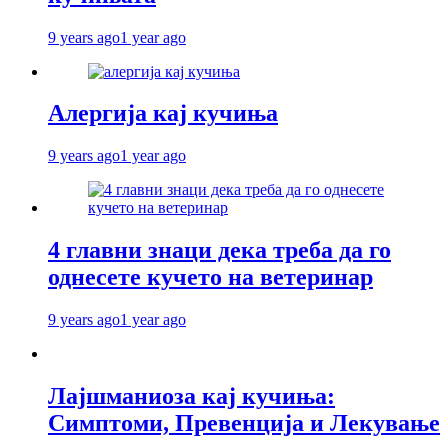
9 years ago
1 year ago
Алергија кај кучиња
9 years ago
1 year ago
4 главни знаци дека треба да го
однесете кучето на ветеринар
9 years ago
1 year ago
Лајшманиоза кај кучиња:
Симптоми, Превенција и Лекување