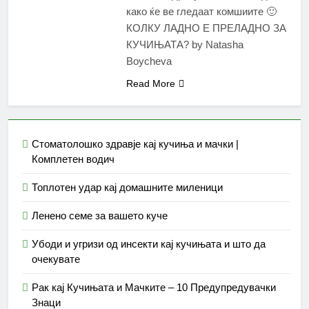
како ќе ве гледаат комшиите 🙂
КОЛКУ ЛАДНО Е ПРЕЛАДНО ЗА
КУЧИЊАТА? by Natasha
Boycheva
Read More
Стоматолошко здравје кај кучиња и мачки |
Комплетен водич
Топлотен удар кај домашните миленици
Ленено семе за вашето куче
Убоди и угризи од инсекти кај кучињата и што да
очекувате
Рак кај Кучињата и Мачките – 10 Предупредувачки
Знаци