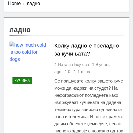
Home
ладно
ладно
Колку ладно е преладно
за кучињата?
Наташа Бојчева
9 years
ago
0
1 mins
Се прашувате колку вашето куче
КУЧИЊА
може да издржи на студот? На
инфографикот погледнете како
издржуваат кучињата на дадена
температура зависно од нивната
раса и големина. И не се срамете
да им облечете џемперче, сепак
нивното здравје е поважно од тоа