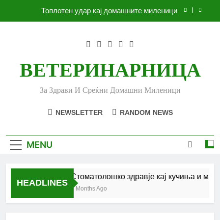
Skip
Топлотен удар кај домашните миленици
to
content
Ленено семе за вашето куче
Убоди и угризи од инсекти кај кучињата и што
да очекувате
ВЕТЕРИНАРНИЦА
Стоматолошко здравје кај кучиња и мачки |
Комплетен водич
За Здрави И Среќни Домашни Миленици
Топлотен удар кај домашните миленици
NEWSLETTER
RANDOM NEWS
Ленено семе за вашето куче
Убоди и угризи од инсекти кај кучињата и што
MENU
да очекувате
Стоматолошко здравје кај кучиња и мачк
HEADLINES
6 Months Ago